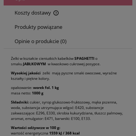
Koszty dostawy
Cena nie zawiera ewentualnych kosztów płatności
Produkty powiązane
Opinie o produkcie (0)
Żelki w kształcie cieniutkich kabelków
SPAGHETTI
o
smaku
JABŁKOWYM
w kwaskowo cukrowej posypce.
Wysokiej jakości
żelki mają pyszne smaki owocowe, wyraźne
kształty i piękne kolory.
opakowanie:
worek fol. 1 kg
masa netto:
1000 g
Składniki:
cukier, syrop glukozowo-fruktozowy, mąka pszenna,
woda, substancja utrzymująca wilgoć: E420, substancje
zakwaszające: E296, E330, skrobia kukurydziana, tłuszcz palmowy,
aromat, emulgator: E471, barwniki: E100, E133.
Wartości odżywcze w 100 g:
wartość energetyczna
1559 kJ / 368 kcal