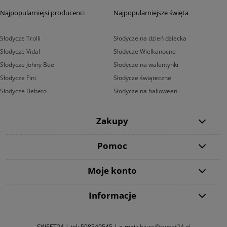
Najpopularniejsi producenci
Najpopularniejsze święta
Słodycze Trolli
Słodycze na dzień dziecka
Słodycze Vidal
Słodycze Wielkanocne
Słodycze Johny Bee
Słodycze na walentynki
Słodycze Fini
Słodycze świąteczne
Słodycze Bebeto
Słodycze na halloween
Zakupy
Pomoc
Moje konto
Informacje
SWEET24 | tel:
508549545
| e-mail:
biuro@sweet24.pl