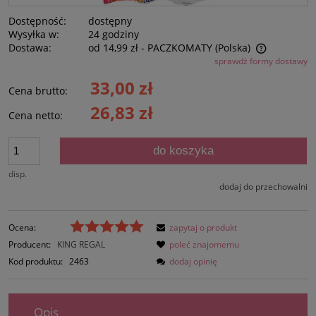
Dostępność:
dostępny
Wysyłka w:
24 godziny
Dostawa:
od 14,99 zł
- PACZKOMATY
(Polska)
sprawdź formy dostawy
Cena nie zawiera ewentualnych kosztów płatności
33,00 zł
Cena brutto:
26,83 zł
Cena netto:
do koszyka
disp.
dodaj do przechowalni
Ocena:
zapytaj o produkt
Producent:
KING REGAL
poleć znajomemu
Kod produktu:
2463
dodaj opinię
Opis