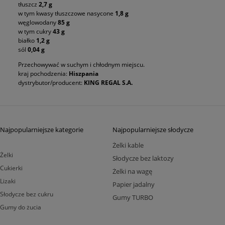
tłuszcz
2,7 g
w tym kwasy tłuszczowe nasycone
1,8 g
węglowodany
85 g
w tym cukry
43 g
białko
1,2 g
sól
0,04 g
Przechowywać w suchym i chłodnym miejscu.
kraj pochodzenia:
Hiszpania
dystrybutor/producent:
KING REGAL S.A.
Najpopularniejsze kategorie
Najpopularniejsze słodycze
Żelki kable
Żelki
Słodycze bez laktozy
Cukierki
Żelki na wagę
Lizaki
Papier jadalny
Słodycze bez cukru
Gumy TURBO
Gumy do żucia