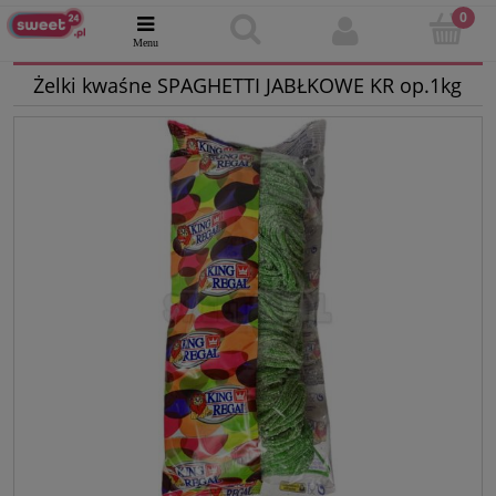
Żelki kwaśne SPAGHETTI JABŁKOWE KR op.1kg