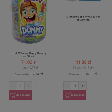
Oranżadka JB słomka 20 cm
op.250 szt.
Lizak X-Treme Happy Dummy
op.90 szt.
71,02 zł
41,89 zł
( 1 szt. = 0,79 zł )
( 1 szt. = 0,17 zł )
57,74 zł
34,06 zł
Cena netto:
Cena netto:
1
1
-
+
-
+
do koszyka
do koszyka