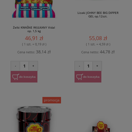
Lizaki JOHNY BEE BIG DIPPER
GEL op.12szt.
Żelki KWAŚNE WULKANY Vidal
op. 1,5 kg
46,91 zł
55,08 zł
( 1 szt. = 0,19 zł )
( 1 szt. = 4,59 zł )
38,14 zł
44,78 zł
Cena netto:
Cena netto:
1
1
-
+
-
+
do koszyka
do koszyka
promocja