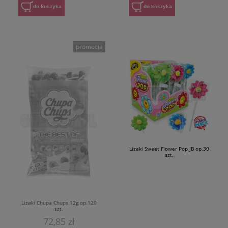
do koszyka
do koszyka
promocja
Lizaki Sweet Flower Pop JB op.30
szt.
Lizaki Chupa Chups 12g op.120
szt.
72,85 zł