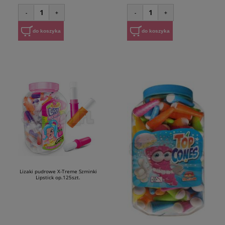
1
1
-
+
-
+
do koszyka
do koszyka
Lizaki pudrowe X-Treme Szminki
Lipstick op.125szt.