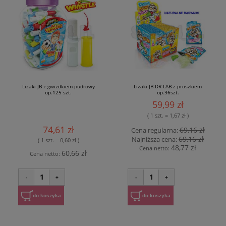
Lizaki JB z gwizdkiem pudrowy
Lizaki JB DR LAB z proszkiem
op.125 szt.
op.36szt.
59,99 zł
( 1 szt. = 1,67 zł )
74,61 zł
69,16 zł
Cena regularna:
69,16 zł
Najniższa cena:
( 1 szt. = 0,60 zł )
48,77 zł
Cena netto:
60,66 zł
Cena netto:
1
1
-
+
-
+
do koszyka
do koszyka