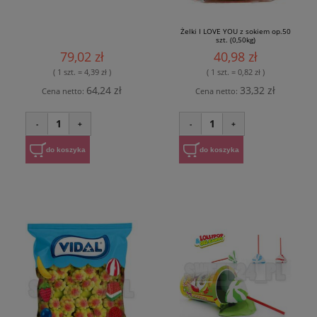
Żelki I LOVE YOU z sokiem op.50
szt. (0,50kg)
79,02 zł
40,98 zł
( 1 szt. = 4,39 zł )
( 1 szt. = 0,82 zł )
64,24 zł
33,32 zł
Cena netto:
Cena netto:
1
1
-
+
-
+
do koszyka
do koszyka