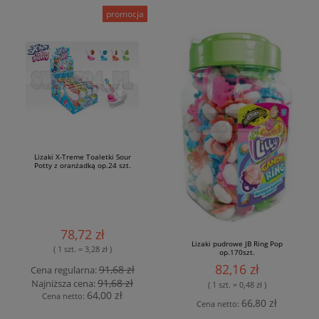
promocja
Lizaki X-Treme Toaletki Sour
Potty z oranżadką op.24 szt.
78,72 zł
Lizaki pudrowe JB Ring Pop
( 1 szt. = 3,28 zł )
op.170szt.
82,16 zł
91,68 zł
Cena regularna:
91,68 zł
Najniższa cena:
( 1 szt. = 0,48 zł )
64,00 zł
Cena netto:
66,80 zł
Cena netto: