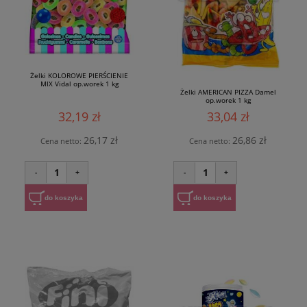
Żelki KOLOROWE PIERŚCIENIE
MIX Vidal op.worek 1 kg
Żelki AMERICAN PIZZA Damel
op.worek 1 kg
32,19 zł
33,04 zł
26,17 zł
26,86 zł
Cena netto:
Cena netto:
1
1
-
+
-
+
do koszyka
do koszyka