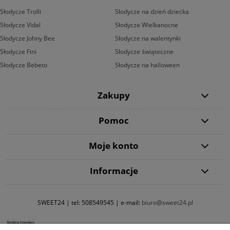
Słodycze Trolli
Słodycze na dzień dziecka
Słodycze Vidal
Słodycze Wielkanocne
Słodycze Johny Bee
Słodycze na walentynki
Słodycze Fini
Słodycze świąteczne
Słodycze Bebeto
Słodycze na halloween
Zakupy
Pomoc
Moje konto
Informacje
SWEET24 | tel:
508549545
| e-mail:
biuro@sweet24.pl