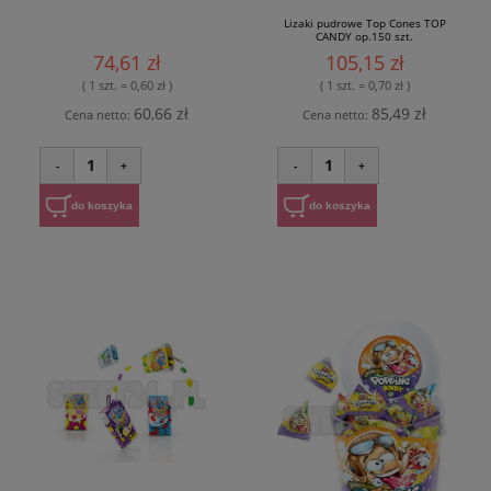
Lizaki pudrowe Top Cones TOP
CANDY op.150 szt.
74,61 zł
105,15 zł
( 1 szt. = 0,60 zł )
( 1 szt. = 0,70 zł )
60,66 zł
85,49 zł
Cena netto:
Cena netto:
1
1
-
+
-
+
do koszyka
do koszyka