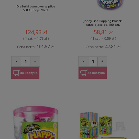
Drażetki owocowe w piłce
SOCCER op.70szt.
Johny Bee Popping Proszki
strzelające op.100 szt.
124,93 zł
58,81 zł
( 1 szt. = 1,78 zł )
( 1 szt. = 0,59 zł )
101,57 zł
47,81 zł
Cena netto:
Cena netto:
1
1
-
+
-
+
do koszyka
do koszyka