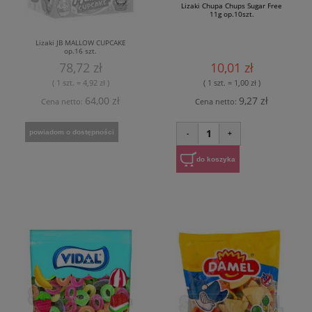
Lizaki Chupa Chups Sugar Free
11g op.10szt.
Lizaki JB MALLOW CUPCAKE
op.16 szt.
78,72 zł
10,01 zł
( 1 szt. = 4,92 zł )
( 1 szt. = 1,00 zł )
64,00 zł
9,27 zł
Cena netto:
Cena netto:
1
powiadom o dostępności
-
+
do koszyka