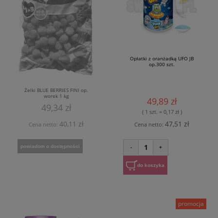
Opłatki z oranżadką UFO JB
op.300 szt.
Żelki BLUE BERRIES FINI op.
worek 1 kg
49,89 zł
49,34 zł
( 1 szt. = 0,17 zł )
40,11 zł
47,51 zł
Cena netto:
Cena netto:
1
powiadom o dostępności
-
+
do koszyka
promocja