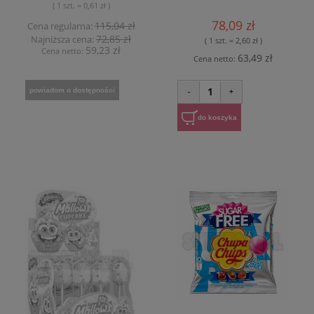
( 1 szt. = 0,61 zł )
78,09 zł
115,04 zł
Cena regularna:
72,85 zł
Najniższa cena:
( 1 szt. = 2,60 zł )
59,23 zł
Cena netto:
63,49 zł
Cena netto:
1
powiadom o dostępności
-
+
do koszyka