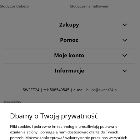
Słodycze Bebeto
Słodycze na halloween
Zakupy
Pomoc
Moje konto
Informacje
SWEET24 | tel:
508549545
| e-mail:
biuro@sweet24.pl
Dbamy o Twoją prywatność
Pliki cookies i pokrewne im technologie umożliwiają poprawne
działanie strony i pomagają nam dostosować ofertę do Twoich
potrzeb. Możesz zaakceptować wykorzystanie przez nas wszystkich