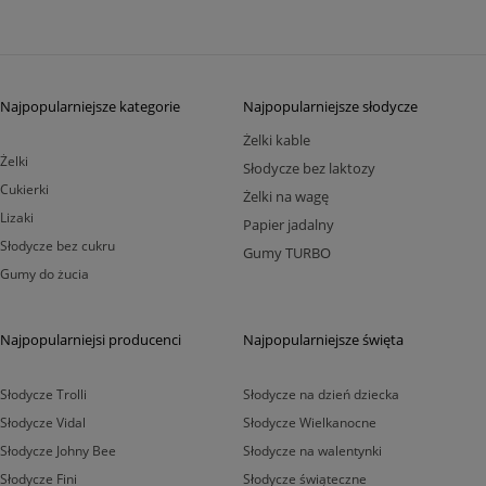
Najpopularniejsze kategorie
Najpopularniejsze słodycze
Żelki kable
Żelki
Słodycze bez laktozy
Cukierki
Żelki na wagę
Lizaki
Papier jadalny
Słodycze bez cukru
Gumy TURBO
Gumy do żucia
Najpopularniejsi producenci
Najpopularniejsze święta
Słodycze Trolli
Słodycze na dzień dziecka
Słodycze Vidal
Słodycze Wielkanocne
Słodycze Johny Bee
Słodycze na walentynki
Słodycze Fini
Słodycze świąteczne