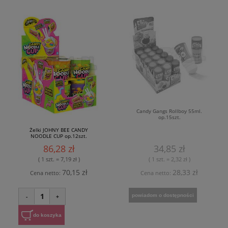
Candy Gangs Rollboy 55ml.
op.15szt.
Żelki JOHNY BEE CANDY
NOODLE CUP op.12szt.
86,28 zł
34,85 zł
( 1 szt. = 7,19 zł )
( 1 szt. = 2,32 zł )
70,15 zł
28,33 zł
Cena netto:
Cena netto:
1
powiadom o dostępności
-
+
do koszyka