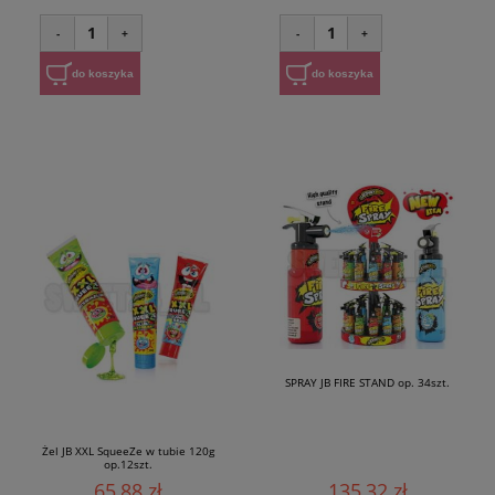
1
1
-
+
-
+
do koszyka
do koszyka
SPRAY JB FIRE STAND op. 34szt.
Żel JB XXL SqueeZe w tubie 120g
op.12szt.
65,88 zł
135,32 zł