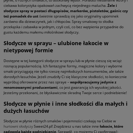
płynie, o różnych smakach, to doskonały wybór. Ponadto niebanalne wzory i
ciekawa kolorystyka opakowań zachwycą niejednego malucha.
Żele i
słodycze spray w postaci długopisów, markerów, pistoletów, gaśnic czy
też pomadek do ust
świetnie sprawdzą się jako oryginalny upominek
zarówno dla dziewczynek, jak i chłopców. Spray smakowy to słodka
przekąska i zabawka w jednym, czyli coś, co bez wątpienia przypadnie do
gustu każdemu małemu miłośnikowi słodyczy.
Słodycze w sprayu – ulubione łakocie w
nietypowej formie
Dostępne w tej kategorii słodycze w sprayu lub w płynie cieszą się wciąż
rosnącą popularnością. Ich fantazyjne formy, magiczne kolory i wyborne
smaki przyciągają nie tylko rzeszę najmłodszych konsumentów, ale także
dorosłych łasuchów. Jeżeli znudziły Ci się klasyczne słodkości, to koniecznie
wypróbuj oferowane przez nas spraye –
współpracujemy jedynie z
renomowanymi producentami
, co jest gwarancją ich wysokiej jakości.
Jesteśmy przekonani, że błyskawicznie skradną Twoje serce i podniebienie!
Słodycze w płynie i inne słodkości dla małych i
dużych łasuchów
Słodycze w płynie różnych smaków i pojemności czekają na Ciebie w
hurtowni słodyczy
Sweet24.pl! Znajdziesz u nas także inne
łakocie, które
zadowolą każde podniebienie
. Sprawdź, co możemy Ci zaoferować: