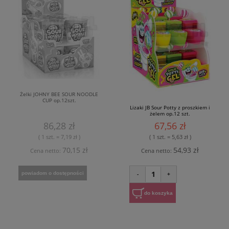
Żelki JOHNY BEE SOUR NOODLE
CUP op.12szt.
Lizaki JB Sour Potty z proszkiem i
żelem op.12 szt.
86,28 zł
67,56 zł
( 1 szt. = 7,19 zł )
( 1 szt. = 5,63 zł )
70,15 zł
54,93 zł
Cena netto:
Cena netto:
1
powiadom o dostępności
-
+
do koszyka