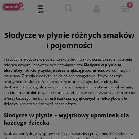
Słodycze w płynie różnych smaków
i pojemności
Tradycyjne słodycze w postaci czekoladek i lizaków coraz częściej ustępują
miejsca nowym, innowacyjnym rozwiązaniom.
Słodycze w płynie to
absolutny hit, który zyskuje coraz większą popularność
wśród małych
łasuchów. Z myślą o wszystkich dzieciach przygotowaliśmy w naszym
asortymencie słodkie żele i łakocie w formie sprayu, które nie tylko
doskonale smakują, ale również ciekawie wyglądają. Zabawne opakowania,
z podobiznami ulubionych postaci z bajek, z pewnością wywołają uśmiech na
twarzy każdego malucha.
Jeśli szukasz wyjątkowych smakołyków dla
dziecka
, koniecznie sprawdź naszą ofertę.
Słodycze w płynie – wyjątkowy upominek dla
każdego dziecka
Szukasz pomysłu, aby sprawić dziecku prawdziwą przyjemność? Słodycze w