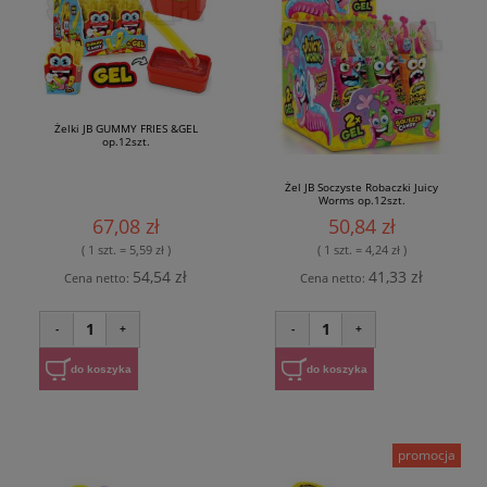
Żelki JB GUMMY FRIES &GEL
op.12szt.
Żel JB Soczyste Robaczki Juicy
Worms op.12szt.
67,08 zł
50,84 zł
( 1 szt. = 5,59 zł )
( 1 szt. = 4,24 zł )
54,54 zł
41,33 zł
Cena netto:
Cena netto:
1
1
-
+
-
+
do koszyka
do koszyka
promocja