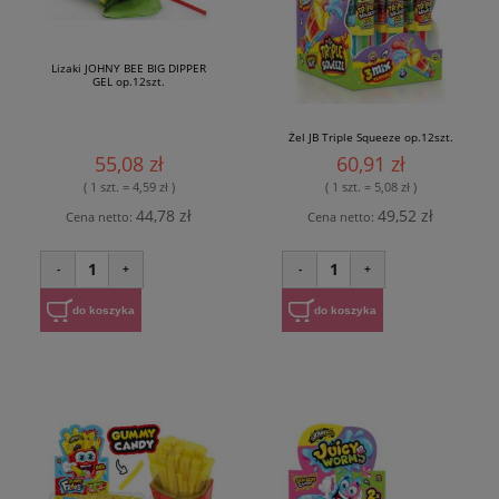
Lizaki JOHNY BEE BIG DIPPER
GEL op.12szt.
Żel JB Triple Squeeze op.12szt.
55,08 zł
60,91 zł
( 1 szt. = 4,59 zł )
( 1 szt. = 5,08 zł )
44,78 zł
49,52 zł
Cena netto:
Cena netto:
1
1
-
+
-
+
do koszyka
do koszyka