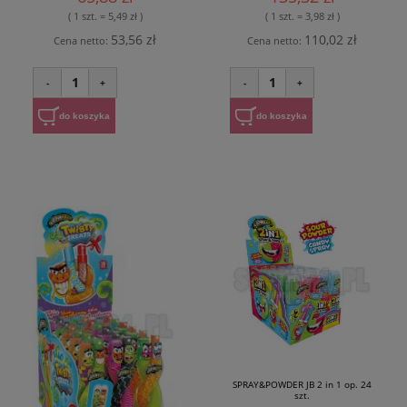
( 1 szt. = 5,49 zł )
( 1 szt. = 3,98 zł )
53,56 zł
110,02 zł
Cena netto:
Cena netto:
1
1
-
+
-
+
do koszyka
do koszyka
SPRAY&POWDER JB 2 in 1 op. 24
szt.