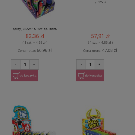
op.12szt.
Spray JB LAMP SPRAY op.18szt.
82,36 zł
57,91 zł
( 1 szt. = 4,58 zł )
( 1 szt. = 4,83 zł )
66,96 zł
47,08 zł
Cena netto:
Cena netto:
1
1
-
+
-
+
do koszyka
do koszyka