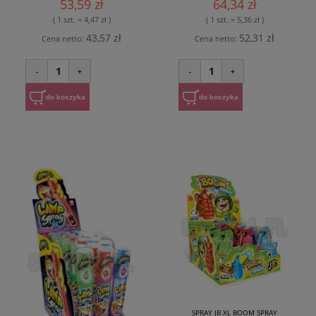
53,59 zł
64,34 zł
( 1 szt. = 4,47 zł )
( 1 szt. = 5,36 zł )
43,57 zł
52,31 zł
Cena netto:
Cena netto:
1
1
-
+
-
+
do koszyka
do koszyka
SPRAY JB XL BOOM SPRAY