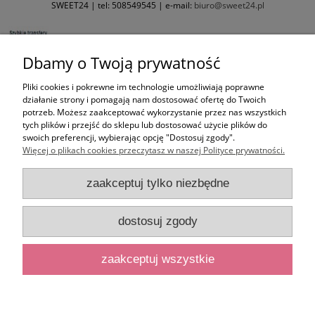
SWEET24 | tel:
508549545
| e-mail:
biuro@sweet24.pl
Dbamy o Twoją prywatność
Pliki cookies i pokrewne im technologie umożliwiają poprawne
działanie strony i pomagają nam dostosować ofertę do Twoich
potrzeb. Możesz zaakceptować wykorzystanie przez nas wszystkich
tych plików i przejść do sklepu lub dostosować użycie plików do
swoich preferencji, wybierając opcję "Dostosuj zgody".
Więcej o plikach cookies przeczytasz w naszej Polityce prywatności.
zaakceptuj tylko niezbędne
dostosuj zgody
zaakceptuj wszystkie
pokaż pełną wersję strony