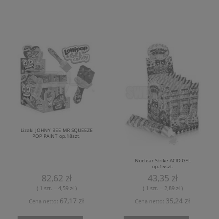
Lizaki JOHNY BEE MR SQUEEZE
POP PAINT op.18szt.
Nuclear Strike ACID GEL
op.15szt.
82,62 zł
43,35 zł
( 1 szt. = 4,59 zł )
( 1 szt. = 2,89 zł )
67,17 zł
35,24 zł
Cena netto:
Cena netto: