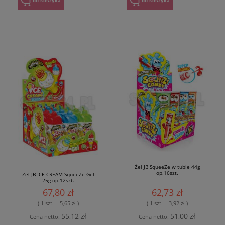
do koszyka
do koszyka
Żel JB SqueeZe w tubie 44g
op.16szt.
Żel JB ICE CREAM SqueeZe Gel
25g op.12szt.
67,80 zł
62,73 zł
( 1 szt. = 5,65 zł )
( 1 szt. = 3,92 zł )
55,12 zł
51,00 zł
Cena netto:
Cena netto: