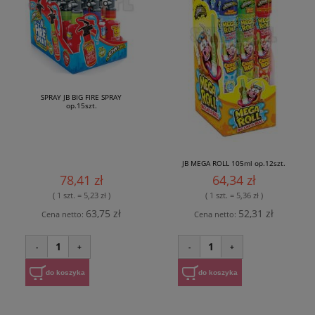
SPRAY JB BIG FIRE SPRAY
op.15szt.
JB MEGA ROLL 105ml op.12szt.
78,41 zł
64,34 zł
( 1 szt. = 5,23 zł )
( 1 szt. = 5,36 zł )
63,75 zł
52,31 zł
Cena netto:
Cena netto:
1
1
-
+
-
+
do koszyka
do koszyka