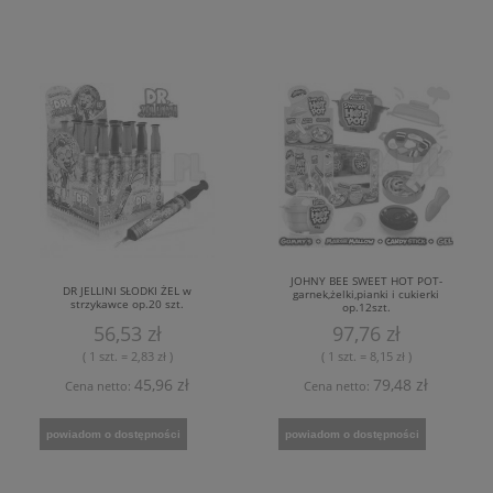
JOHNY BEE SWEET HOT POT-
DR JELLINI SŁODKI ŻEL w
garnek,żelki,pianki i cukierki
strzykawce op.20 szt.
op.12szt.
56,53 zł
97,76 zł
( 1 szt. = 2,83 zł )
( 1 szt. = 8,15 zł )
45,96 zł
79,48 zł
Cena netto:
Cena netto:
powiadom o dostępności
powiadom o dostępności