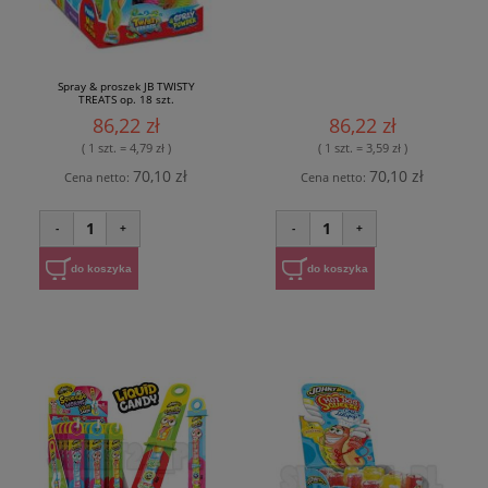
Spray & proszek JB TWISTY
TREATS op. 18 szt.
86,22 zł
86,22 zł
( 1 szt. = 4,79 zł )
( 1 szt. = 3,59 zł )
70,10 zł
70,10 zł
Cena netto:
Cena netto:
1
1
-
+
-
+
do koszyka
do koszyka