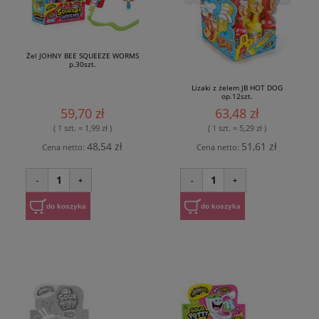
Żel JOHNY BEE SQUEEZE WORMS
p.30szt.
Lizaki z żelem JB HOT DOG
op.12szt.
59,70 zł
63,48 zł
( 1 szt. = 1,99 zł )
( 1 szt. = 5,29 zł )
48,54 zł
51,61 zł
Cena netto:
Cena netto:
1
1
-
+
-
+
do koszyka
do koszyka