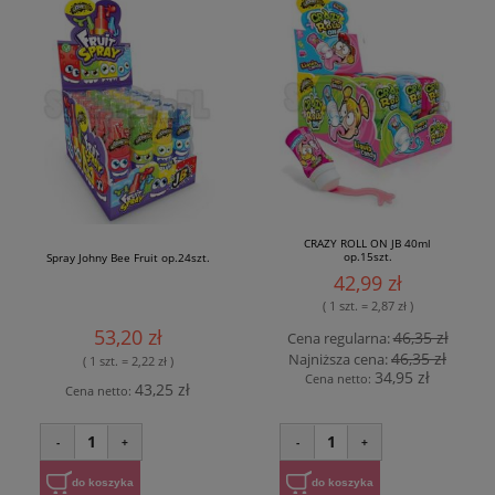
CRAZY ROLL ON JB 40ml
op.15szt.
Spray Johny Bee Fruit op.24szt.
42,99 zł
( 1 szt. = 2,87 zł )
53,20 zł
46,35 zł
Cena regularna:
46,35 zł
Najniższa cena:
( 1 szt. = 2,22 zł )
34,95 zł
Cena netto:
43,25 zł
Cena netto:
1
1
-
+
-
+
do koszyka
do koszyka