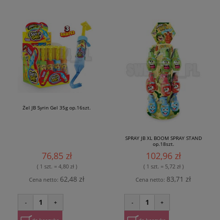
Żel JB Syrin Gel 35g op.16szt.
SPRAY JB XL BOOM SPRAY STAND
op.18szt.
76,85 zł
102,96 zł
( 1 szt. = 4,80 zł )
( 1 szt. = 5,72 zł )
62,48 zł
83,71 zł
Cena netto:
Cena netto:
1
1
-
+
-
+