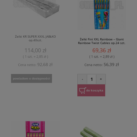
Żelki KR SUPER XXXL JABŁKO
Żelki Fini XXL Rainbow – Giant
op.40szt.
Rainbow Twist Cables op.24 szt.
114,00 zł
69,36 zł
( 1 szt. = 2,85 zł )
( 1 szt. = 2,89 zł )
92,68 zł
56,39 zł
Cena netto:
Cena netto:
1
powiadom o dostępności
-
+
do koszyka