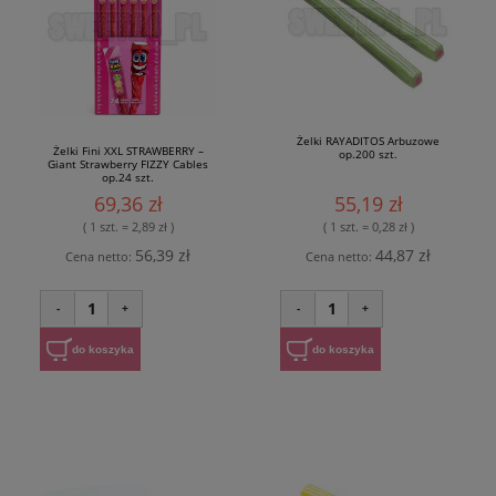
Żelki RAYADITOS Arbuzowe
Żelki Fini XXL STRAWBERRY –
op.200 szt.
Giant Strawberry FIZZY Cables
op.24 szt.
69,36 zł
55,19 zł
( 1 szt. = 2,89 zł )
( 1 szt. = 0,28 zł )
56,39 zł
44,87 zł
Cena netto:
Cena netto:
1
1
-
+
-
+
do koszyka
do koszyka