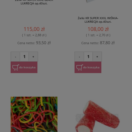
LUKRECJA op.40szt.
Żelki KR SUPER XXXL WIŚNIA-
LUKRECJA op.40szt.
115,00 zł
108,00 zł
( 1 szt. = 2,88 zł )
( 1 szt. = 2,70 zł )
93,50 zł
87,80 zł
Cena netto:
Cena netto:
1
1
-
+
-
+
do koszyka
do koszyka