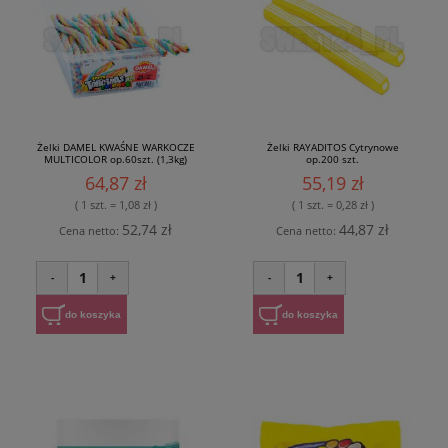
Żelki DAMEL KWAŚNE WARKOCZE
Żelki RAYADITOS Cytrynowe
MULTICOLOR op.60szt. (1,3kg)
op.200 szt.
64,87 zł
55,19 zł
( 1 szt. = 1,08 zł )
( 1 szt. = 0,28 zł )
52,74 zł
44,87 zł
Cena netto:
Cena netto:
1
1
-
+
-
+
do koszyka
do koszyka