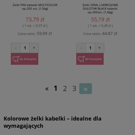
Żelki FINI kabelki MULTICOLOR
Żelki VIDAL LUKRECJOWE
op.200 szt. (1,5kg)
DULCITAR BLACK kabelki
op.200szt. (1,4kg)
73,79 zł
55,19 zł
( 1 szt. = 0,37 zł )
( 1 szt. = 0,28 zł )
59,99 zł
44,87 zł
Cena netto:
Cena netto:
1
1
-
+
-
+
do koszyka
do koszyka
«
1
2
3
»
Kolorowe żelki kabelki – idealne dla
wymagających