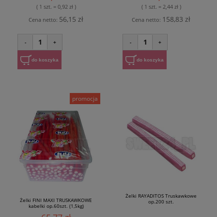
( 1 szt. = 0,92 zł )
( 1 szt. = 2,44 zł )
56,15 zł
158,83 zł
Cena netto:
Cena netto:
1
1
-
+
-
+
do koszyka
do koszyka
promocja
Żelki RAYADITOS Truskawkowe
Żelki FINI MAXI TRUSKAWKOWE
op.200 szt.
kabelki op.60szt. (1,5kg)