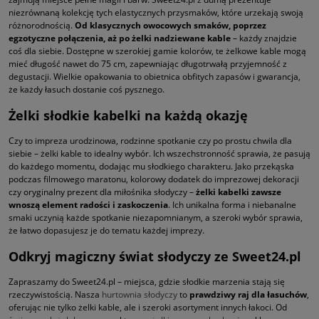
niezrównaną kolekcję tych elastycznych przysmaków, które urzekają swoją
różnorodnością.
Od klasycznych owocowych smaków, poprzez
egzotyczne połączenia, aż po żelki nadziewane kable
– każdy znajdzie
coś dla siebie. Dostępne w szerokiej gamie kolorów, te żelkowe kable mogą
mieć długość nawet do 75 cm, zapewniając długotrwałą przyjemność z
degustacji. Wielkie opakowania to obietnica obfitych zapasów i gwarancja,
że każdy łasuch dostanie coś pysznego.
Żelki słodkie kabelki na każdą okazję
Czy to impreza urodzinowa, rodzinne spotkanie czy po prostu chwila dla
siebie – żelki kable to idealny wybór. Ich wszechstronność sprawia, że pasują
do każdego momentu, dodając mu słodkiego charakteru. Jako przekąska
podczas filmowego maratonu, kolorowy dodatek do imprezowej dekoracji
czy oryginalny prezent dla miłośnika słodyczy –
żelki kabelki zawsze
wnoszą element radości i zaskoczenia
. Ich unikalna forma i niebanalne
smaki uczynią każde spotkanie niezapomnianym, a szeroki wybór sprawia,
że łatwo dopasujesz je do tematu każdej imprezy.
Odkryj magiczny świat słodyczy ze Sweet24.pl
Zapraszamy do Sweet24.pl – miejsca, gdzie słodkie marzenia stają się
rzeczywistością. Nasza
hurtownia słodyczy
to
prawdziwy raj dla łasuchów
,
oferując nie tylko żelki kable, ale i szeroki asortyment innych łakoci. Od