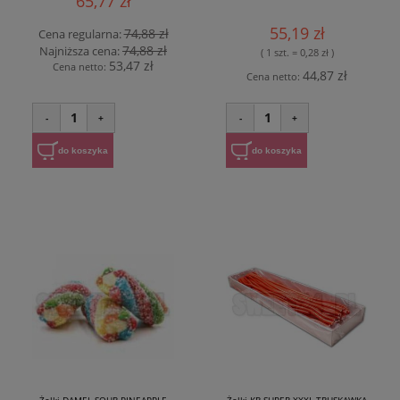
65,77 zł
55,19 zł
74,88 zł
Cena regularna:
74,88 zł
Najniższa cena:
( 1 szt. = 0,28 zł )
53,47 zł
Cena netto:
44,87 zł
Cena netto:
1
1
-
+
-
+
do koszyka
do koszyka