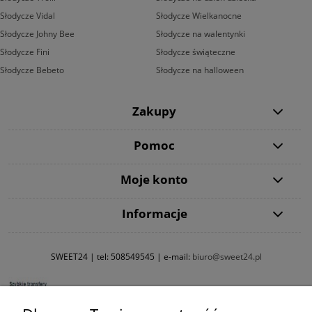
Słodycze Vidal
Słodycze Wielkanocne
Słodycze Johny Bee
Słodycze na walentynki
Słodycze Fini
Słodycze świąteczne
Słodycze Bebeto
Słodycze na halloween
Zakupy
Pomoc
Moje konto
Informacje
SWEET24 | tel:
508549545
| e-mail:
biuro@sweet24.pl