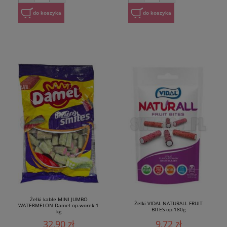
do koszyka
do koszyka
Żelki kable MINI JUMBO
Żelki VIDAL NATURALL FRUIT
WATERMELON Damel op.worek 1
BITES op.180g
kg
32,90 zł
9,72 zł