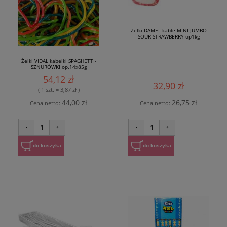
Żelki DAMEL kable MINI JUMBO
SOUR STRAWBERRY op1kg
Żelki VIDAL kabelki SPAGHETTI-
SZNURÓWKI op.14x85g
54,12 zł
32,90 zł
( 1 szt. = 3,87 zł )
44,00 zł
26,75 zł
Cena netto:
Cena netto:
1
1
-
+
-
+
do koszyka
do koszyka