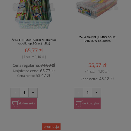
Żelki DAMEL JUMBO SOUR
Żelki FINI MAXI SOUR Multicolor
RAINBOW op.30szt.
kabelki op.60szt.(1,5kg)
65,77 zł
( 1 szt. = 1,10 zł )
55,57 zł
74,88 zł
Cena regularna:
65,77 zł
Najniższa cena:
( 1 szt. = 1,85 zł )
53,47 zł
Cena netto:
45,18 zł
Cena netto:
1
1
-
+
-
+
do koszyka
do koszyka
promocja