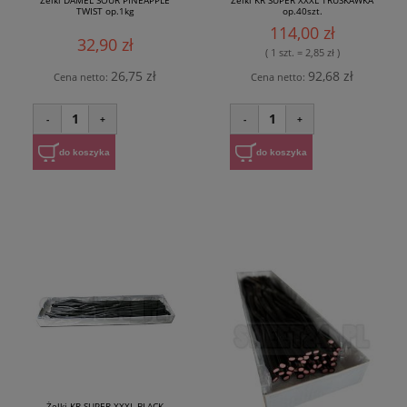
Żelki DAMEL SOUR PINEAPPLE
Żelki KR SUPER XXXL TRUSKAWKA
TWIST op.1kg
op.40szt.
114,00 zł
32,90 zł
( 1 szt. = 2,85 zł )
26,75 zł
92,68 zł
Cena netto:
Cena netto:
1
1
-
+
-
+
do koszyka
do koszyka
Żelki KR SUPER XXXL BLACK