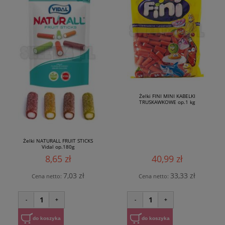
Żelki FINI MINI KABELKI
TRUSKAWKOWE op.1 kg
Żelki NATURALL FRUIT STICKS
Vidal op.180g
8,65 zł
40,99 zł
7,03 zł
33,33 zł
Cena netto:
Cena netto:
1
1
-
+
-
+
do koszyka
do koszyka