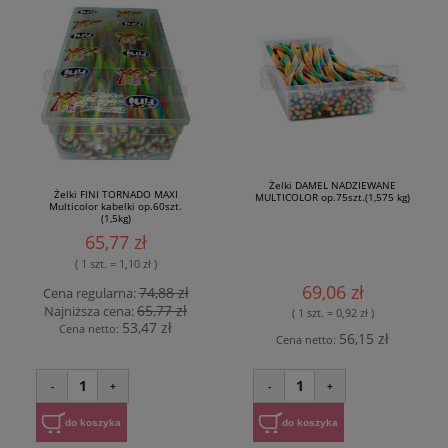
Żelki DAMEL NADZIEWANE
Żelki FINI TORNADO MAXI
MULTICOLOR op.75szt.(1,575 kg)
Multicolor kabelki op.60szt.
(1,5kg)
65,77 zł
( 1 szt. = 1,10 zł )
69,06 zł
74,88 zł
Cena regularna:
65,77 zł
Najniższa cena:
( 1 szt. = 0,92 zł )
53,47 zł
Cena netto:
56,15 zł
Cena netto:
1
1
-
+
-
+
do koszyka
do koszyka