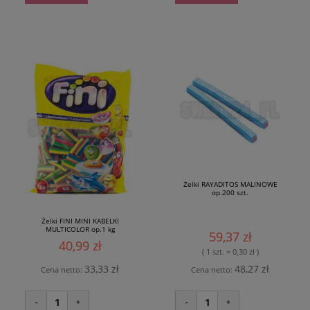
Żelki RAYADITOS MALINOWE
op.200 szt.
Żelki FINI MINI KABELKI
MULTICOLOR op.1 kg
59,37 zł
40,99 zł
( 1 szt. = 0,30 zł )
33,33 zł
48,27 zł
Cena netto:
Cena netto:
1
1
-
+
-
+