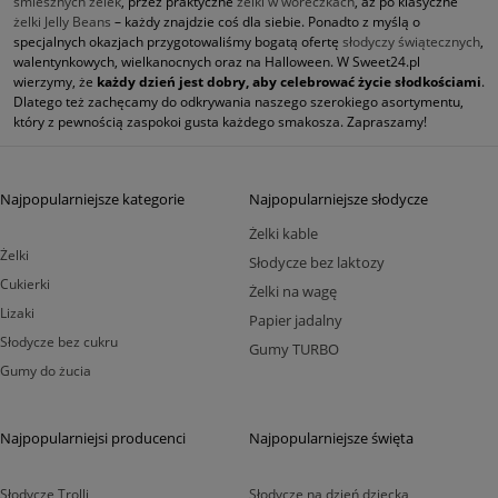
śmiesznych żelek
, przez praktyczne
żelki w woreczkach
, aż po klasyczne
żelki Jelly Beans
– każdy znajdzie coś dla siebie. Ponadto z myślą o
specjalnych okazjach przygotowaliśmy bogatą ofertę
słodyczy świątecznych
,
walentynkowych, wielkanocnych oraz na Halloween. W Sweet24.pl
wierzymy, że
każdy dzień jest dobry, aby celebrować życie słodkościami
.
Dlatego też zachęcamy do odkrywania naszego szerokiego asortymentu,
który z pewnością zaspokoi gusta każdego smakosza. Zapraszamy!
Najpopularniejsze kategorie
Najpopularniejsze słodycze
Żelki kable
Żelki
Słodycze bez laktozy
Cukierki
Żelki na wagę
Lizaki
Papier jadalny
Słodycze bez cukru
Gumy TURBO
Gumy do żucia
Najpopularniejsi producenci
Najpopularniejsze święta
Słodycze Trolli
Słodycze na dzień dziecka