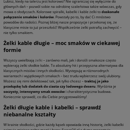
Lubisz, kiedy na talerzu jest kolorowo? Nie ograniczaj się wyłącznie do
głównych dań – pozwól sobie na odrobinę szaleństwa także wówczas, gdy
mowa o słodyczach. Kolorowe spiralki, kabelki i kable żelki to
doskonałe
połączenie smaków i kolorów
. Powstały po to, by dać Ci mnóstwo
powodów do radości. Poznaj bliżej nasze propozycje i przekonaj się, że
klasyczne misie to już przeszłość! Współcześnie żelki potrafią zachwycić –
nie tylko smakiem.
Żelki kable długie – moc smaków w ciekawej
formie
Wszyscy uwielbiają
żelki
– zarówno mali, jak i dorośli smakosze często
wybierają żelki słodkie kable. To absolutny hit i przepyszna alternatywa dla
klasycznych misiów i innych słodkości. Występują w różnorodnych
wariantach i wyjątkowych smakach – bez trudu wybierzesz swój ulubiony.
Możesz się nimi delektować tak, jak tylko chcesz –
traktuj je jako
przekąskę lub dodatek do ciasta czy lodowego deseru
. Wyróżnia je
soczysty, intensywny smak owoców
i charakterystyczna budowa.
Koniecznie sprawdź, co dla Ciebie przygotowaliśmy!
Żelki długie kable i kabelki – sprawdź
niebanalne kształty
W krainie słodkości, gdzie każdy kąsek opowiada inną historię, żelki kabelki
zajmują miejsce pełne magii i barw. Sweet24.pl z dumą prezentuje