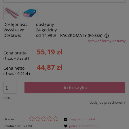
Dostępność:
dostępny
Wysyłka w:
24 godziny
Dostawa:
od 14,99 zł
- PACZKOMATY
(Polska)
sprawdź formy dostawy
Cena nie zawiera ewentualnych kosztów płatności
55,19 zł
Cena brutto:
(1
szt.
=
0,28 zł
)
44,87 zł
Cena netto:
( 1
szt.
=
0,22 zł
)
do koszyka
disp.
dodaj do przechowalni
Ocena:
zapytaj o produkt
Producent:
VIDAL
poleć znajomemu