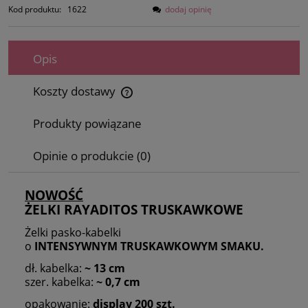
Kod produktu:
1622
dodaj opinię
Opis
Koszty dostawy
Cena nie zawiera ewentualnych kosztów płatności
Produkty powiązane
Opinie o produkcie (0)
NOWOŚĆ
ŻELKI RAYADITOS TRUSKAWKOWE
Żelki pasko-kabelki
o
INTENSYWNYM TRUSKAWKOWYM SMAKU.
dł. kabelka:
~ 13 cm
szer. kabelka:
~ 0,7 cm
opakowanie:
display 200 szt.