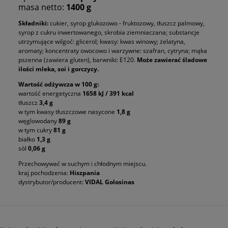
masa netto:
1400 g
Składniki:
cukier, syrop glukozowo - fruktozowy, tłuszcz palmowy,
syrop z cukru inwertowanego, skrobia ziemniaczana; substancje
utrzymujące wilgoć: glicerol; kwasy: kwas winowy; żelatyna,
aromaty; koncentraty owocowo i warzywne: szafran, cytryna; mąka
pszenna (zawiera gluten), barwniki: E120.
Może zawierać śladowe
ilości mleka, soi i gorczycy.
Wartość odżywcza w 100 g:
wartość energetyczna
1658 kJ / 391 kcal
tłuszcz
3,4 g
w tym kwasy tłuszczowe nasycone
1,8 g
węglowodany
89 g
w tym cukry
81 g
białko
1,3 g
sól
0,06 g
Przechowywać w suchym i chłodnym miejscu.
kraj pochodzenia:
Hiszpania
dystrybutor/producent:
VIDAL Golosinas