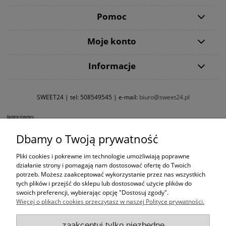
Pomoc
Moje konto
Informacje
SWEET24 | tel:
508549545
| e-mail:
biuro@sweet24.pl
Dbamy o Twoją prywatność
Pliki cookies i pokrewne im technologie umożliwiają poprawne
działanie strony i pomagają nam dostosować ofertę do Twoich
potrzeb. Możesz zaakceptować wykorzystanie przez nas wszystkich
tych plików i przejść do sklepu lub dostosować użycie plików do
swoich preferencji, wybierając opcję "Dostosuj zgody".
Więcej o plikach cookies przeczytasz w naszej Polityce prywatności.
zaakceptuj tylko niezbędne