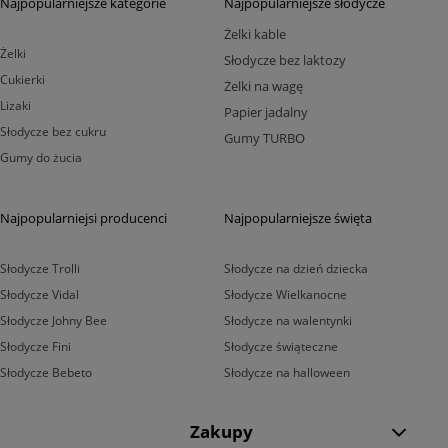
Najpopularniejsze kategorie
Najpopularniejsze słodycze
Żelki kable
Żelki
Słodycze bez laktozy
Cukierki
Żelki na wagę
Lizaki
Papier jadalny
Słodycze bez cukru
Gumy TURBO
Gumy do żucia
Najpopularniejsi producenci
Najpopularniejsze święta
Słodycze Trolli
Słodycze na dzień dziecka
Słodycze Vidal
Słodycze Wielkanocne
Słodycze Johny Bee
Słodycze na walentynki
Słodycze Fini
Słodycze świąteczne
Słodycze Bebeto
Słodycze na halloween
Zakupy