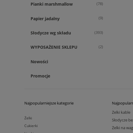
(78)
Pianki marshmallow
(9)
Papier jadalny
(393)
Słodycze wg składu
(2)
WYPOSAŻENIE SKLEPU
Nowości
Promocje
Najpopularniejsze kategorie
Najpopularn
Żelki kable
Żelki
Słodycze be
Cukierki
Żelki na wa