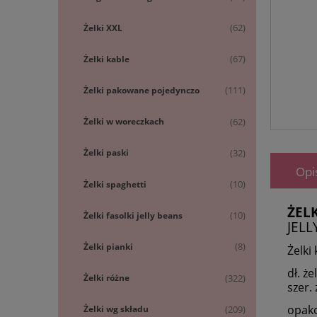
Żelki XXL
(62)
Żelki kable
(67)
Żelki pakowane pojedynczo
(111)
Żelki w woreczkach
(62)
Żelki paski
(32)
Opi
Żelki spaghetti
(10)
ŻEL
Żelki fasolki jelly beans
(10)
JELL
Żelki pianki
(8)
Żelki
dł. że
Żelki różne
(322)
szer. 
opak
Żelki wg składu
(209)