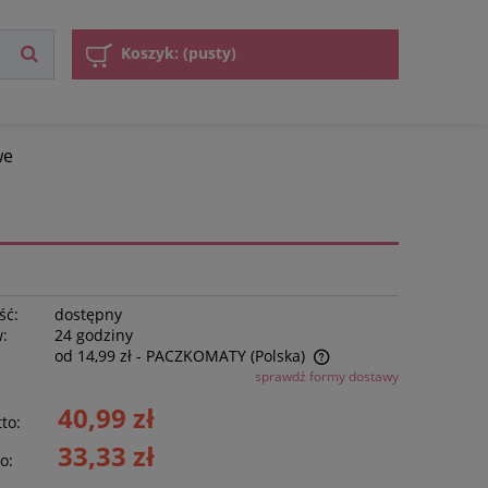
Koszyk:
(pusty)
we
ść:
dostępny
w:
24 godziny
od 14,99 zł
- PACZKOMATY
(Polska)
sprawdź formy dostawy
Cena nie zawiera ewentualnych kosztów
40,99 zł
to:
płatności
33,33 zł
o: