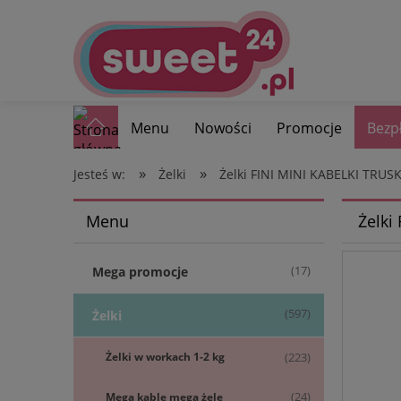
Menu
Nowości
Promocje
Bezp
»
»
Jesteś w:
Żelki
Żelki FINI MINI KABELKI TRU
Menu
Żelki
(17)
Mega promocje
(597)
Żelki
Żelki w workach 1-2 kg
(223)
Mega kable mega żele
(24)