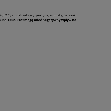
6, E270, środek żelujący: pektyna, aromaty, barwniki:
nauba.
E102, E129 mogą mieć negatywny wpływ na