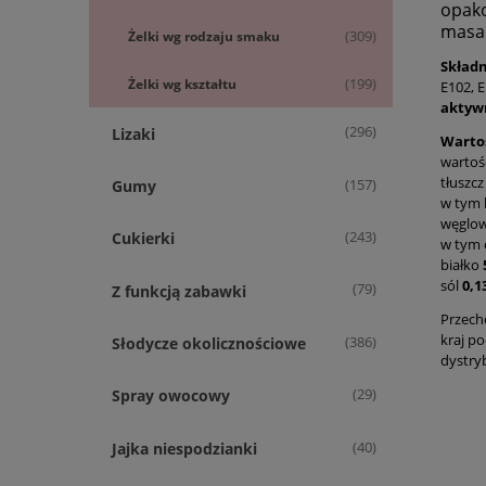
opak
masa 
Żelki wg rodzaju smaku
(309)
Składn
Żelki wg kształtu
(199)
E102, E
aktywn
(296)
Lizaki
Wartoś
wartoś
tłuszc
(157)
Gumy
w tym 
węglo
(243)
Cukierki
w tym 
białko
sól
0,1
(79)
Z funkcją zabawki
Przech
kraj p
(386)
Słodycze okolicznościowe
dystry
(29)
Spray owocowy
(40)
Jajka niespodzianki