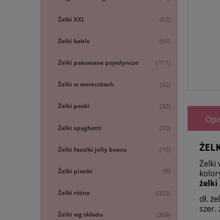
Żelki XXL
(62)
Żelki kable
(67)
Żelki pakowane pojedynczo
(111)
Żelki w woreczkach
(62)
Żelki paski
(32)
Opi
Żelki spaghetti
(10)
ŻEL
Żelki fasolki jelly beans
(10)
Żelki
Żelki pianki
(8)
kolor
żelk
Żelki różne
(322)
dł. że
szer. 
Żelki wg składu
(209)