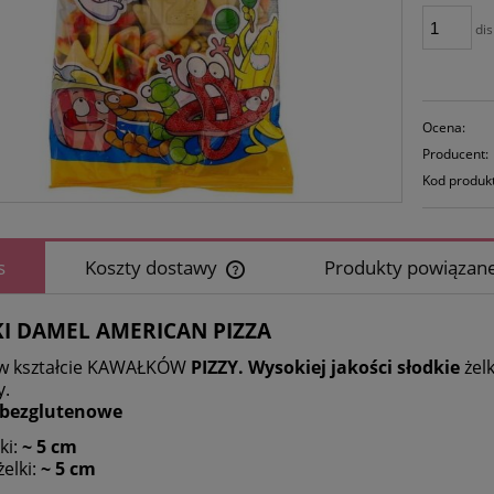
dis
Ocena:
Producent:
Kod produk
s
Koszty dostawy
Produkty powiązan
Cena nie zawiera ewentualnych koszt
KI DAMEL AMERICAN PIZZA
płatności
 w kształcie KAWAŁKÓW
PIZZY.
Wysokiej jakości słodkie
żel
y.
i bezglutenowe
lki:
~ 5 cm
żelki:
~ 5 cm