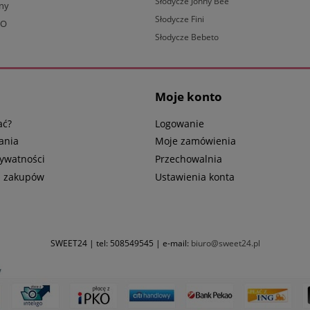
Słodycze Johny Bee
lny
Słodycze Fini
BO
Słodycze Bebeto
Moje konto
ać?
Logowanie
ania
Moje zamówienia
rywatności
Przechowalnia
n zakupów
Ustawienia konta
SWEET24 | tel:
508549545
| e-mail:
biuro@sweet24.pl