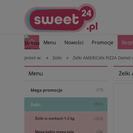
Menu
Nowości
Promocje
Bezp
»
»
Jesteś w:
Żelki
Żelki AMERICAN PIZZA Damel 
Menu
Żelki
(17)
Mega promocje
(597)
Żelki
Żelki w workach 1-2 kg
(223)
Mega kable mega żele
(24)