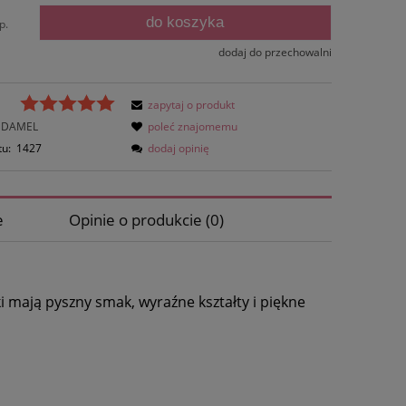
do koszyka
p.
dodaj do przechowalni
zapytaj o produkt
DAMEL
poleć znajomemu
tu:
1427
dodaj opinię
e
Opinie o produkcie (0)
ów
ki mają pyszny smak, wyraźne kształty i piękne