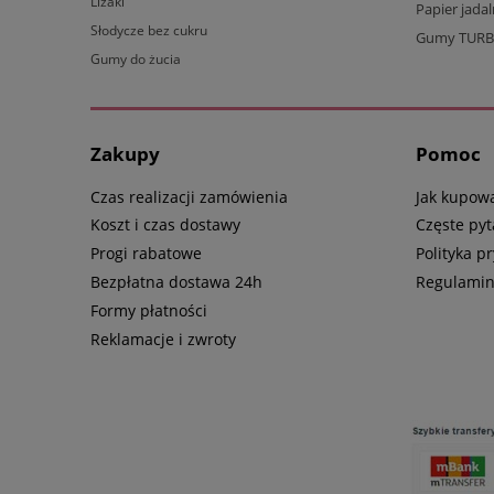
Lizaki
Papier jada
Słodycze bez cukru
Gumy TUR
Gumy do żucia
Zakupy
Pomoc
Czas realizacji zamówienia
Jak kupow
Koszt i czas dostawy
Częste pyt
Progi rabatowe
Polityka p
Bezpłatna dostawa 24h
Regulami
Formy płatności
Reklamacje i zwroty