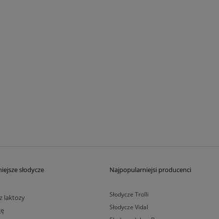
iejsze słodycze
Najpopularniejsi producenci
Słodycze Trolli
z laktozy
Słodycze Vidal
gę