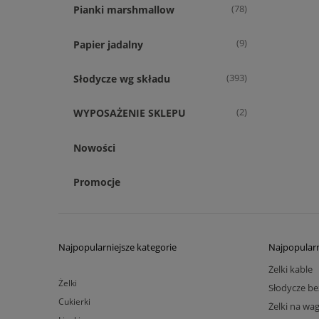
(78)
Pianki marshmallow
(9)
Papier jadalny
(393)
Słodycze wg składu
(2)
WYPOSAŻENIE SKLEPU
Nowości
Promocje
Najpopularniejsze kategorie
Najpopularn
Żelki kable
Żelki
Słodycze be
Cukierki
Żelki na wa