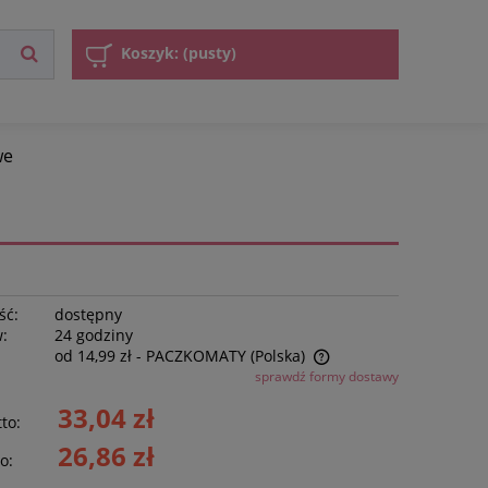
Koszyk:
(pusty)
we
ść:
dostępny
w:
24 godziny
od 14,99 zł
- PACZKOMATY
(Polska)
sprawdź formy dostawy
Cena nie zawiera ewentualnych kosztów
33,04 zł
to:
płatności
26,86 zł
o: