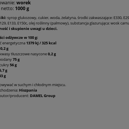
owanie:
worek
netto:
1000 g
iki:
syrop glukozowy, cukier, woda, żelatyna, środki zakwaszające: E330, E29
129, E133, E150c, olej roślinny (palmowy), substancja glazurująca: wosk car
ość i skupienie uwagi u dzieci.
ci odżywcze w 100 g:
ć energetyczna
1379 kJ / 325 kcal
z
0,2 g
kwasy tłuszczowe nasycone
0,2 g
wodany
75 g
cukry
56 g
5,7 g
33 g
owywać w suchym i chłodnym miejscu.
ochodzenia:
Hiszpania
butor/producent:
DAMEL Group