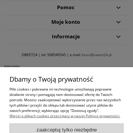
Pomoc
Moje konto
Informacje
SWEET24 | tel:
508549545
| e-mail:
biuro@sweet24.pl
Dbamy o Twoją prywatność
Pliki cookies i pokrewne im technologie umożliwiają poprawne
działanie strony i pomagają nam dostosować ofertę do Twoich
potrzeb. Możesz zaakceptować wykorzystanie przez nas wszystkich
tych plików i przejść do sklepu lub dostosować użycie plików do
swoich preferencji, wybierając opcję "Dostosuj zgody".
Więcej o plikach cookies przeczytasz w naszej Polityce prywatności.
zaakceptuj tylko niezbędne