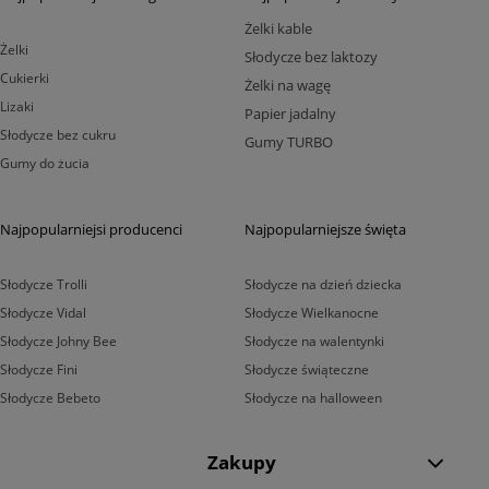
Żelki kable
Żelki
Słodycze bez laktozy
Cukierki
Żelki na wagę
Lizaki
Papier jadalny
Słodycze bez cukru
Gumy TURBO
Gumy do żucia
Najpopularniejsi producenci
Najpopularniejsze święta
Słodycze Trolli
Słodycze na dzień dziecka
Słodycze Vidal
Słodycze Wielkanocne
Słodycze Johny Bee
Słodycze na walentynki
Słodycze Fini
Słodycze świąteczne
Słodycze Bebeto
Słodycze na halloween
Zakupy