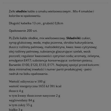
Żelki
słodkie
kable o smaku wieloowocowym . Mix 4 smaków i
kolorów w opakowaniu.
Długość kabelka 13 cm , grubość 0,8cm
Opakowanie 200 szt.
PL:Żelki kable słodkie, mix wieloowocowy.
Składniki:
cukier,
syrop glukozowy, woda, mąka pszenna, skrobia kukurydziana,
tłuszcz roślinny palmowy, maltodektryna, kwas: kwas cytrynowy;
olej roślinny palmowy, substancje glazurujące: szelak, wosk
pszczeli; regulator kwasowości: cytrynian sodu; aromaty, żelatyna,
emulgator:E417; substancja konserwująca: sorbinian potasu;
Barwniki: E100, E120, E133, E171. Najlepiej spożyć przed końcem:
data minimalnej trwałości i numer partii produkcyjnej - patrz
nadruk na boku opakowania.
Wartość odżywcza w 100 g:
wartość energetyczna 1655 kJ 391 kcal
tłuszcz 4 g
w tym kwasy tłuszczowe nasycone 2 g
węglowodany 84 g
w tym cukry 55 g
białko 3 g