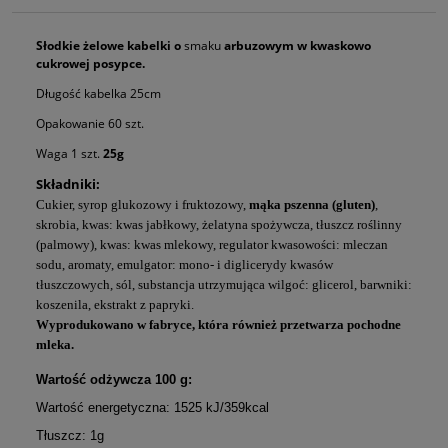
Słodkie żelowe kabelki o
smaku
arbuzowym w kwaskowo
cukrowej posypce.
Długość kabelka 25cm
Opakowanie 60 szt.
Waga 1 szt.
25g
Składniki:
Cukier, syrop glukozowy i fruktozowy,
mąka pszenna (gluten)
,
skrobia, kwas: kwas jabłkowy, żelatyna spożywcza, tłuszcz roślinny
(palmowy), kwas: kwas mlekowy, regulator kwasowości: mleczan
sodu, aromaty, emulgator: mono- i diglicerydy kwasów
tłuszczowych, sól, substancja utrzymująca wilgoć: glicerol, barwniki:
koszenila, ekstrakt z papryki.
Wyprodukowano w fabryce, która również przetwarza pochodne
mleka.
Wartość odżywcza 100 g:
Wartość energetyczna: 1525 kJ/359kcal
Tłuszcz: 1g