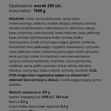
Opakowanie:
worek 250 szt.
masa netto:
1500 g
Składniki:
cukier, syrop glukozowy, syrop cukru
inwertowanego, żelatyna, środek żelujący: pektyna; skrobia,
skrobia modyfikowana; maltodekstryna, dekstroza,
kwasy:
kwas cytrynowy, kwas winowy, kwas mlekowy, kwas jabłkowy,
kwas octowy; hydrolizowane białko ryżowe, białko
ziemniaczane, środki utrzymujące wilgoć: glicerol, sorbitole,
koncentrat soku jabłkowego;
regulator kwasowości: cytrynian
sodu,
jabłczany sodu;
substancja glazurująca: wosk carnauba,
wosk pszczeli, szelak; koncentraty owocowo-warzywne:
cytryna, krokosz barwierski, marchew, czarna porzeczka,
rzodkiew, dynia, jabłko, pomidor, batat, wiśnia, spirulina,
hibiskus, czarny bez; oliwa z oliwek; aromaty, barwniki:
E122,
E129
(
mogą
mieć negatywny wpływ na aktywność i
zdolność koncentracji u dzieci),
środek zagęszczający: guma
arabska.
Wartość odżywcza w 100 g
:
wartość energetyczna
1459 kJ / 343 kcal
tłuszcz
0,2
g
w tym kwasy tłuszczowe nasycone
0,2 g