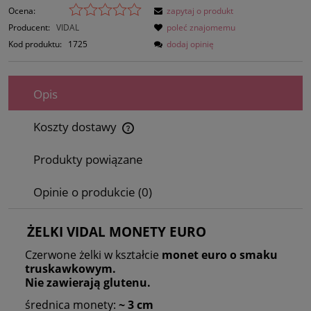
Ocena:
zapytaj o produkt
Producent:
VIDAL
poleć znajomemu
Kod produktu:
1725
dodaj opinię
Opis
Koszty dostawy
Cena nie zawiera ewentualnych kosztów płatności
Produkty powiązane
Opinie o produkcie (0)
ŻELKI VIDAL MONETY EURO
Czerwone żelki w kształcie
monet
euro o smaku
truskawkowym.
Nie zawierają glutenu.
średnica monety:
~ 3 cm