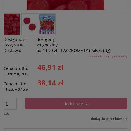
Dostępność:
dostępny
Wysyłka w:
24 godziny
Dostawa:
od 14,99 zł
- PACZKOMATY
(Polska)
sprawdź formy dostawy
Cena nie zawiera ewentualnych kosztów płatności
46,91 zł
Cena brutto:
(1
szt.
=
0,19 zł
)
38,14 zł
Cena netto:
( 1
szt.
=
0,15 zł
)
do koszyka
szt.
dodaj do przechowalni