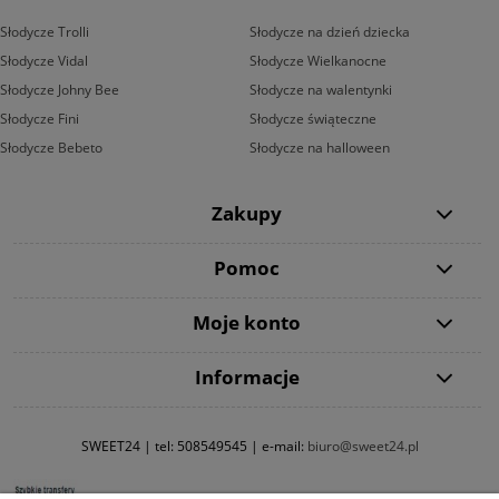
Słodycze Trolli
Słodycze na dzień dziecka
Słodycze Vidal
Słodycze Wielkanocne
Słodycze Johny Bee
Słodycze na walentynki
Słodycze Fini
Słodycze świąteczne
Słodycze Bebeto
Słodycze na halloween
Zakupy
Pomoc
Moje konto
Informacje
SWEET24 | tel:
508549545
| e-mail:
biuro@sweet24.pl