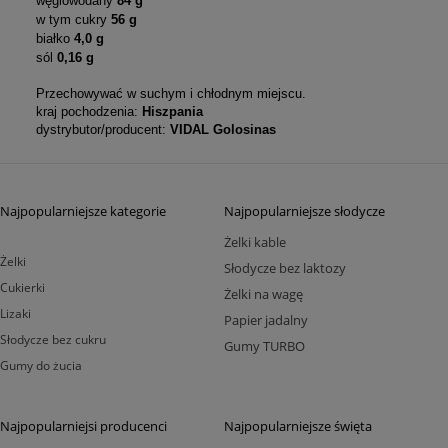
węglowodany
84 g
w tym cukry
56 g
białko
4,0 g
sól
0,16 g
Przechowywać w suchym i chłodnym miejscu.
kraj pochodzenia:
Hiszpania
dystrybutor/producent:
VIDAL Golosinas
Najpopularniejsze kategorie
Najpopularniejsze słodycze
Żelki kable
Żelki
Słodycze bez laktozy
Cukierki
Żelki na wagę
Lizaki
Papier jadalny
Słodycze bez cukru
Gumy TURBO
Gumy do żucia
Najpopularniejsi producenci
Najpopularniejsze święta