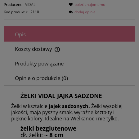
Producent:
VIDAL
poleć znajomemu
Kod produktu:
2110
dodaj opinię
Opis
Koszty dostawy
Cena nie zawiera ewentualnych kosztów płatności
Produkty powiązane
Opinie o produkcie (0)
ŻELKI VIDAL JAJKA SADZONE
Żelki w kształcie
jajek sadzonych.
Żelki wysokiej
jakości, mają pyszny smak, wyraźne kształty i
piękne kolory. Idealne na Wielkanoc i nie tylko.
żelki bezglutenowe
dł. żelki:
~ 8 cm