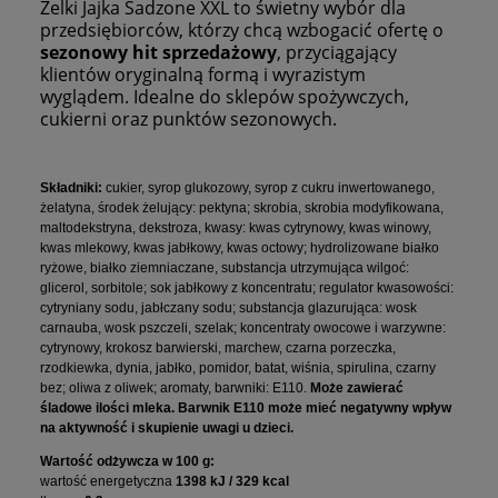
Żelki Jajka Sadzone XXL to świetny wybór dla
przedsiębiorców, którzy chcą wzbogacić ofertę o
sezonowy hit sprzedażowy
, przyciągający
klientów oryginalną formą i wyrazistym
wyglądem. Idealne do sklepów spożywczych,
cukierni oraz punktów sezonowych.
Składniki:
cukier, syrop glukozowy, syrop z cukru inwertowanego,
żelatyna, środek żelujący: pektyna; skrobia, skrobia modyfikowana
,
maltodekstryna,
dekstroza, kwasy: kwas cytrynowy, kwas winowy,
kwas mlekowy, kwas jabłkowy, kwas octowy; hydrolizowane białko
ryżowe, białko ziemniaczane,
substancja utrzymująca wilgoć:
glicerol, sorbitole; sok jabłkowy z koncentratu; regulator kwasowości:
cytryniany sodu,
jabłczany sodu; substancja glazurująca: wosk
carnauba, wosk pszczeli, szelak;
koncentraty owocowe i warzywne:
cytrynowy, krokosz barwierski, marchew, czarna porzeczka,
rzodkiewka, dynia, jabłko, pomidor, batat,
wiśnia, spirulina, czarny
bez; oliwa z oliwek; aromaty, barwniki: E110.
Może zawierać
śladowe ilości mleka. Barwnik E110 może mieć negatywny wpływ
na aktywność i skupienie uwagi u dzieci.
Wartość odżywcza w 100 g:
wartość energetyczna
1398 kJ / 329 kcal