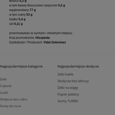
tłuszcz
0,2 g
w tym kwasy tłuszczowe nasycone
0,2 g
węglowodany
77 g
w tym cukry
53 g
białko
5,4 g
sól
0,11 g
przechowywać w suchym i chłodnym miejscu.
Kraj pochodzenia:
Hiszpania
Dystrybutor / Producent:
Vidal Golosinas
Najpopularniejsze kategorie
Najpopularniejsze słodycze
Żelki kable
Żelki
Słodycze bez laktozy
Cukierki
Żelki na wagę
Lizaki
Papier jadalny
Słodycze bez cukru
Gumy TURBO
Gumy do żucia