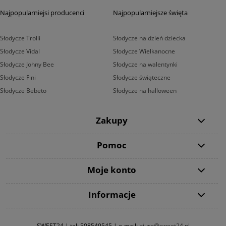
Najpopularniejsi producenci
Najpopularniejsze święta
Słodycze Trolli
Słodycze na dzień dziecka
Słodycze Vidal
Słodycze Wielkanocne
Słodycze Johny Bee
Słodycze na walentynki
Słodycze Fini
Słodycze świąteczne
Słodycze Bebeto
Słodycze na halloween
Zakupy
Pomoc
Moje konto
Informacje
SWEET24 | tel:
508549545
| e-mail:
biuro@sweet24.pl