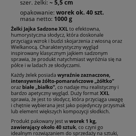
szer. żelki:
~ 5,5 cm
opakowanie:
worek ok. 40 szt.
masa netto:
1000 g
Żelki Jajka Sadzone XXL
to efektowna,
humorystyczna słodycz, która doskonale
przyciąga wzrok i budzi skojarzenia z wiosną oraz
Wielkanocą. Charakterystyczny wygląd
inspirowany klasycznym jajkiem sadzonym
sprawia, że produkt natychmiast wyróżnia się na
półce i w ladach ze słodyczami.
Każdy żelek posiada
wyraźnie zaznaczone,
intensywnie żółto-pomarańczowe „żółtko”
oraz
białe „białko”
, co nadaje mu realistyczny i
bardzo apetyczny wygląd. Duży format
XXL
sprawia, że jest to słodycz, która przyciąga uwagę
i chętnie wybierana jest jako pojedynczy przysmak
lub element większych kompozycji słodkich.
Produkt pakowany jest w
worek 1 kg,
zawierający około 40 sztuk
, co czyni go
idealnym rozwiązaniem do sprzedaży na sztuki,