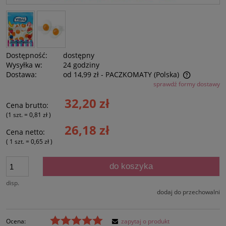
Dostępność:
dostępny
Wysyłka w:
24 godziny
Dostawa:
od 14,99 zł
- PACZKOMATY
(Polska)
sprawdź formy dostawy
Cena nie zawiera ewentualnych kosztów płatności
32,20 zł
Cena brutto:
(1
szt.
=
0,81 zł
)
26,18 zł
Cena netto:
( 1
szt.
=
0,65 zł
)
do koszyka
disp.
dodaj do przechowalni
Ocena:
zapytaj o produkt