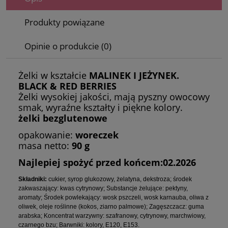
Produkty powiązane
Opinie o produkcie (0)
Żelki w kształcie
MALINEK I JEŻYNEK.
BLACK & RED BERRIES
Żelki wysokiej jakości, mają pyszny owocowy
smak, wyraźne kształty i piękne kolory.
żelki bezglutenowe
opakowanie:
woreczek
masa netto:
90 g
Najlepiej spożyć przed końcem:02.2026
Składniki:
cukier, syrop glukozowy, żelatyna, dekstroza; środek
zakwaszający: kwas cytrynowy; Substancje żelujące: pektyny,
aromaty; Środek powlekający: wosk pszczeli, wosk karnauba, oliwa z
oliwek, oleje roślinne (kokos, ziarno palmowe); Zagęszczacz: guma
arabska; Koncentrat warzywny: szafranowy, cytrynowy, marchwiowy,
czarnego bzu; Barwniki: kolory, E120, E153.