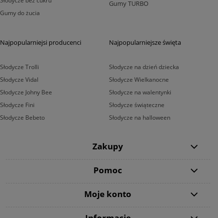
Słodycze bez cukru
Gumy TURBO
Gumy do żucia
Najpopularniejsi producenci
Najpopularniejsze święta
Słodycze Trolli
Słodycze na dzień dziecka
Słodycze Vidal
Słodycze Wielkanocne
Słodycze Johny Bee
Słodycze na walentynki
Słodycze Fini
Słodycze świąteczne
Słodycze Bebeto
Słodycze na halloween
Zakupy
Pomoc
Moje konto
Informacje