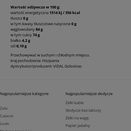
Wartość odżywcza w 100 g
:
wartość energetyczna
1514 kJ / 356 kcal
tłuszcz
0 g
w tym kwasy tłuszczowe nasycone
0 g
węglowodany
84
g
w tym cukry
74 g
białko
4,2 g
sól
0,10
g
Przechowywać w suchym i chłodnym miejscu.
kraj pochodzenia: Hiszpania
dystrybutor/producent: VIDAL Golosinas
Najpopularniejsze kategorie
Najpopularniejsze słodycze
Żelki kable
Żelki
Słodycze bez laktozy
Cukierki
Żelki na wagę
Lizaki
Papier jadalny