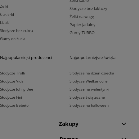
Żelki kable
Żelki
Słodycze bez laktozy
Cukierki
Żelki na wagę
Lizaki
Papier jadalny
Słodycze bez cukru
Gumy TURBO
Gumy do żucia
Najpopularniejsi producenci
Najpopularniejsze święta
Słodycze Trolli
Słodycze na dzień dziecka
Słodycze Vidal
Słodycze Wielkanocne
Słodycze Johny Bee
Słodycze na walentynki
Słodycze Fini
Słodycze świąteczne
Słodycze Bebeto
Słodycze na halloween
Zakupy
Pomoc