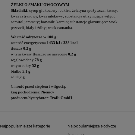
ŻELKI O SMAKU OWOCOWYM
Składniki
: syrop glukozowy; cukier; żelatyna spożywcza; kwasy:
kwas cytrynowy, kwas mlekowy; substancja utrzymująca wilgoć:
sorbitol; aromaty; barwnik: karmin; substancje glazurujące: wosk
pszczeli, biały i żółty; wosk carnauba.
Wartość odżywcza w 100 g:
wartość energetyczna
1433 kJ / 338 kcal
tłuszcz
0,2 g
w tym kwasy tłuszczowe nasycone
0,2 g
węglowodany
78 g
w tym cukry
52 g
białko
5,1 g
sól
0,2 g
Chronić przed ciepłem i wilgocią.
kraj pochodzenia:
Niemcy
producent/dystrybutor:
Trolli GmbH
Najpopularniejsze kategorie
Najpopularniejsze słodycze