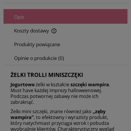
Opis
Koszty dostawy
Cena nie zawiera ewentualnych kosztów płatności
Produkty powiązane
Opinie o produkcie (0)
ŻELKI TROLLI MINISZCZĘKI
Jogurtowe
żelki w kształcie
szczęki
wampira
.
Must have każdej imprezy halloweenowej.
Podczas potwornej zabawy nie może ich
zabraknąć.
Żelki mini szczęki, znane również jako
„zęby
wampira”
, to efektowny i wyrazisty produkt,
który natychmiast przyciąga wzrok i pobudza
wyobraźnię klientów. Charakterystyczny wygląd