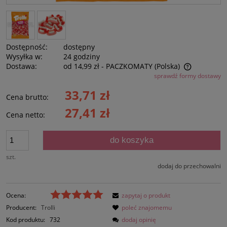
Dostępność:
dostępny
Wysyłka w:
24 godziny
Dostawa:
od 14,99 zł
- PACZKOMATY
(Polska)
sprawdź formy dostawy
Cena nie zawiera ewentualnych kosztów płatności
33,71 zł
Cena brutto:
27,41 zł
Cena netto:
do koszyka
szt.
dodaj do przechowalni
Ocena:
zapytaj o produkt
Producent:
Trolli
poleć znajomemu
Kod produktu:
732
dodaj opinię