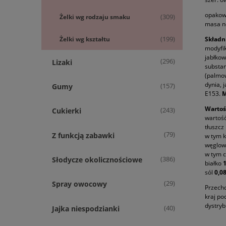
opakow
Żelki wg rodzaju smaku
(309)
masa n
Składn
Żelki wg kształtu
(199)
modyfik
jabłkow
(296)
Lizaki
substan
(palmow
dynia, 
(157)
Gumy
E153.
M
Wartoś
(243)
Cukierki
wartoś
tłuszcz
(79)
Z funkcją zabawki
w tym 
węglo
w tym 
(386)
Słodycze okolicznościowe
białko
1
sól
0,08
(29)
Spray owocowy
Przech
kraj po
dystryb
(40)
Jajka niespodzianki