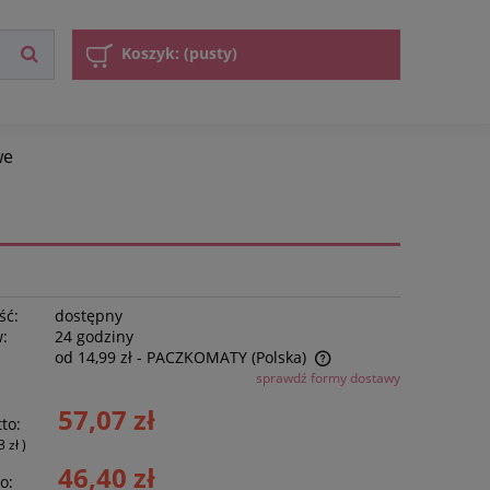
Koszyk:
(pusty)
we
ść:
dostępny
w:
24 godziny
od 14,99 zł
- PACZKOMATY
(Polska)
sprawdź formy dostawy
Cena nie zawiera ewentualnych kosztów
57,07 zł
to:
płatności
3 zł
)
46,40 zł
o: