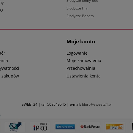
Słodycze Johny Bee
lny
Słodycze Fini
BO
Słodycze Bebeto
Moje konto
ać?
Logowanie
ania
Moje zamówienia
rywatności
Przechowalnia
n zakupów
Ustawienia konta
SWEET24 | tel:
508549545
| e-mail:
biuro@sweet24.pl