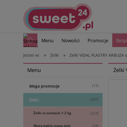
Menu
Nowości
Promocje
Bezp
»
»
Jesteś w:
Żelki
Żelki VIDAL PLASTRY ARBUZA o
Menu
Żelki
(17)
Mega promocje
(597)
Żelki
Żelki w workach 1-2 kg
(223)
Mega kable mega żele
(24)