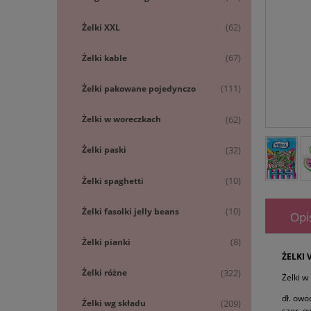
Żelki XXL
(62)
Żelki kable
(67)
Żelki pakowane pojedynczo
(111)
Żelki w woreczkach
(62)
Żelki paski
(32)
Żelki spaghetti
(10)
Żelki fasolki jelly beans
(10)
Opi
Żelki pianki
(8)
ŻELKI 
Żelki różne
(322)
Żelki w
dł. owo
Żelki wg składu
(209)
szer. o