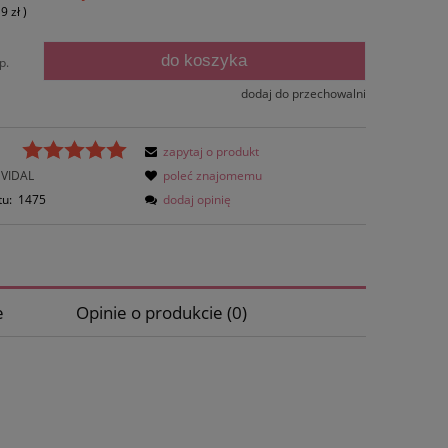
19 zł
)
do koszyka
p.
dodaj do przechowalni
zapytaj o produkt
VIDAL
poleć znajomemu
tu:
1475
dodaj opinię
e
Opinie o produkcie (0)
ów