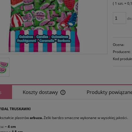
( 1
szt.
=
0,
dis
Ocena:
Producent:
Kod produk
s
Koszty dostawy
Produkty powiązan
Cena nie zawiera ewentualnych koszt
VIDAL TRUSKAWKI
płatności
 kształcie plastrów
arbuza
.
Żelki bardzo smaczne wykonane w wysokiej jakości.
cu:
~ 4 cm
wocu:
~ 1,5 cm