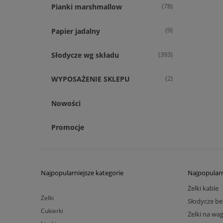
(78)
Pianki marshmallow
(9)
Papier jadalny
(393)
Słodycze wg składu
(2)
WYPOSAŻENIE SKLEPU
Nowości
Promocje
Najpopularniejsze kategorie
Najpopularn
Żelki kable
Żelki
Słodycze be
Cukierki
Żelki na wa