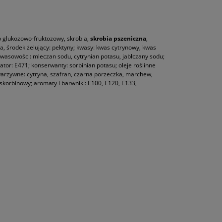
p glukozowo-fruktozowy, skrobia,
skrobia pszeniczna
,
a, środek żelujący: pektyny; kwasy: kwas cytrynowy, kwas
wasowości: mleczan sodu, cytrynian potasu, jabłczany sodu;
gator: E471; konserwanty: sorbinian potasu; oleje roślinne
arzywne: cytryna, szafran, czarna porzeczka, marchew,
 askorbinowy; aromaty i barwniki: E100, E120, E133,