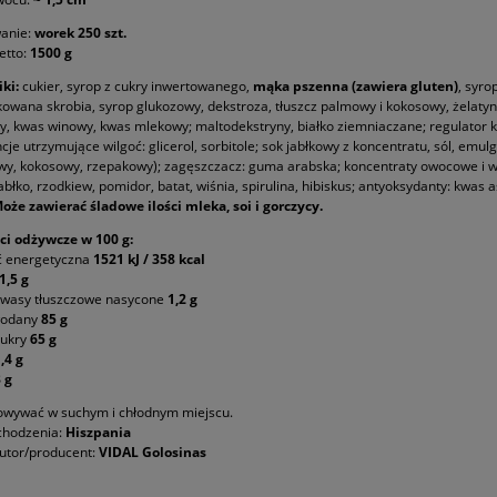
anie:
worek 250 szt.
etto:
1500 g
iki:
cukier, syrop z cukry inwertowanego,
mąka pszenna (zawiera gluten)
, syro
owana skrobia, syrop glukozowy, dekstroza, tłuszcz palmowy i kokosowy, żelatyn
y, kwas winowy, kwas mlekowy; maltodekstryny, białko ziemniaczane; regulator k
cje utrzymujące wilgoć: glicerol, sorbitole; sok jabłkowy z koncentratu, sól, emul
y, kokosowy, rzepakowy); zagęszczacz: guma arabska; koncentraty owocowe i w
jabłko, rzodkiew, pomidor, batat, wiśnia, spirulina, hibiskus; antyoksydanty: kwas
oże zawierać śladowe ilości mleka, soi i gorczycy.
ci odżywcze w 100 g:
ć energetyczna
1521 kJ / 358 kcal
1,5 g
kwasy tłuszczowe nasycone
1,2 g
wodany
85 g
cukry
65 g
,4 g
 g
owywać w suchym i chłodnym miejscu.
chodzenia:
Hiszpania
utor/producent:
VIDAL Golosinas