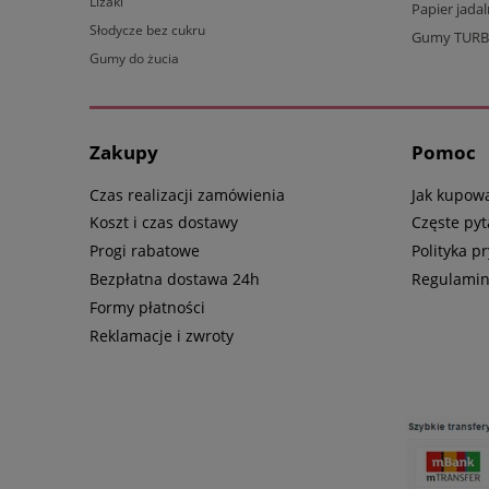
Lizaki
Papier jada
Słodycze bez cukru
Gumy TUR
Gumy do żucia
Zakupy
Pomoc
Czas realizacji zamówienia
Jak kupow
Koszt i czas dostawy
Częste pyt
Progi rabatowe
Polityka p
Bezpłatna dostawa 24h
Regulami
Formy płatności
Reklamacje i zwroty