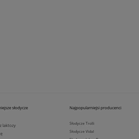
iejsze słodycze
Najpopularniejsi producenci
Słodycze Trolli
z laktozy
Słodycze Vidal
gę