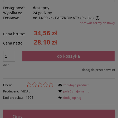
Dostępność:
dostępny
Wysyłka w:
24 godziny
Dostawa:
od 14,99 zł
- PACZKOMATY
(Polska)
sprawdź formy dostawy
Cena nie zawiera ewentualnych kosztów płatności
34,56 zł
Cena brutto:
28,10 zł
Cena netto:
do koszyka
disp.
dodaj do przechowalni
Ocena:
zapytaj o produkt
Producent:
VIDAL
poleć znajomemu
Kod produktu:
1604
dodaj opinię
Opis