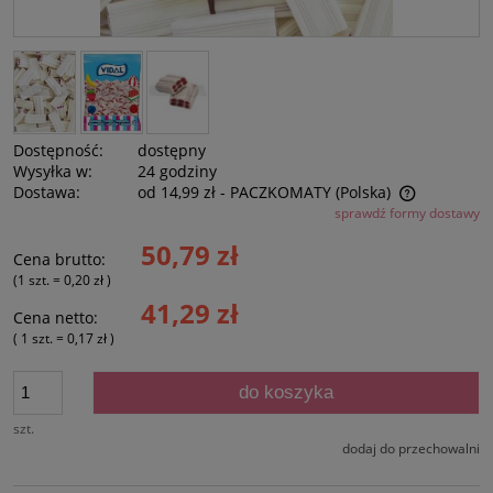
Dostępność:
dostępny
Wysyłka w:
24 godziny
Dostawa:
od 14,99 zł
- PACZKOMATY
(Polska)
sprawdź formy dostawy
Cena nie zawiera ewentualnych kosztów płatności
50,79 zł
Cena brutto:
(1
szt.
=
0,20 zł
)
41,29 zł
Cena netto:
( 1
szt.
=
0,17 zł
)
do koszyka
szt.
dodaj do przechowalni