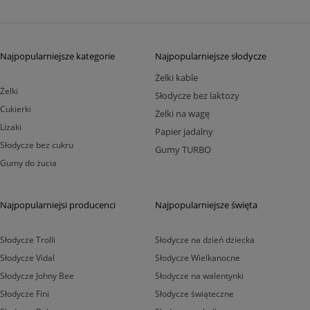
Najpopularniejsze kategorie
Najpopularniejsze słodycze
Żelki kable
Żelki
Słodycze bez laktozy
Cukierki
Żelki na wagę
Lizaki
Papier jadalny
Słodycze bez cukru
Gumy TURBO
Gumy do żucia
Najpopularniejsi producenci
Najpopularniejsze święta
Słodycze Trolli
Słodycze na dzień dziecka
Słodycze Vidal
Słodycze Wielkanocne
Słodycze Johny Bee
Słodycze na walentynki
Słodycze Fini
Słodycze świąteczne