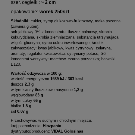
szer. cegiełki:
~ 2 cm
opakowanie:
worek 250szt.
Składniki:
cukier, syrop glukozowo-fruktozowy, mąka pszenna
(zawiera gluten),
sok jabłkowy 9% z koncentratu, tłuszcz palmowy, skrobia
kukurydziana, skrobia ziemniaczana; substancja utrzymująca
wilgoć: gliceryna; syrop cukru inwertowanego; środek
zakwaszający: kwas jabłkowy, kwas cytrynowy; żelatyna,
aromaty; regulator kwasowości: cytryniany potasu; Sól;
koncentrat warzywny: marchew, czarna porzeczka; barwniki:
E120.
Wartość odżywcza w 100 g
:
wartość energetyczna
1539 kJ / 363 kcal
tłuszcz
2,3 g
w tym kwasy tłuszczowe nasycone
1,2 g
węglowodany
83 g
w tym cukry
66 g
białko
1,8 g
sól
0,07 g
Przechowywać w suchym i chłodnym miejscu.
kraj pochodzenia:
Hiszpania
dystrybutor/producent:
VIDAL Golosinas