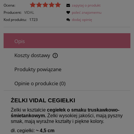
Ocena:
zapytaj o produkt
Producent:
VIDAL
poleć znajomemu
Kod produktu:
1723
dodaj opinię
Opis
Koszty dostawy
Cena nie zawiera ewentualnych kosztów płatności
Produkty powiązane
Opinie o produkcie (0)
ŻELKI VIDAL CEGIEŁKI
Żelki w kształcie
cegiełek o smaku truskawkowo-
śmietankowym.
Żelki wysokiej jakości, mają pyszny
smak, mają wyraźne kształty i piękne kolory.
dł. cegiełki:
~ 4,5 cm