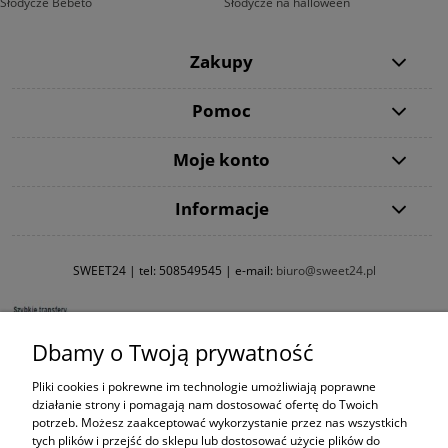
Słodycze Bebeto
Słodycze na halloween
Zakupy
Pomoc
Moje konto
Informacje
SWEET24 | tel:
508549545
| e-mail:
biuro@sweet24.pl
Dbamy o Twoją prywatność
Pliki cookies i pokrewne im technologie umożliwiają poprawne
działanie strony i pomagają nam dostosować ofertę do Twoich
potrzeb. Możesz zaakceptować wykorzystanie przez nas wszystkich
tych plików i przejść do sklepu lub dostosować użycie plików do