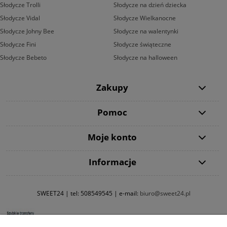
Słodycze Trolli
Słodycze na dzień dziecka
Słodycze Vidal
Słodycze Wielkanocne
Słodycze Johny Bee
Słodycze na walentynki
Słodycze Fini
Słodycze świąteczne
Słodycze Bebeto
Słodycze na halloween
Zakupy
Pomoc
Moje konto
Informacje
SWEET24 | tel:
508549545
| e-mail:
biuro@sweet24.pl