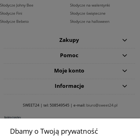
Słodycze Johny Bee
Słodycze na walentynki
Słodycze Fini
Słodycze świąteczne
Słodycze Bebeto
Słodycze na halloween
Zakupy
Pomoc
Moje konto
Informacje
SWEET24 | tel:
508549545
| e-mail:
biuro@sweet24.pl
Dbamy o Twoją prywatność