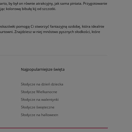
Warto, by był on równie atrakcyjny, jak sama piniata. Przygotowanie
ąc kolorową bibułą kij od szczotki.
wskazówki pomogą Ci stworzyć fantazyjną ozdobę, która idealnie
hurtowni. Znajdziesz w niej mnóstwo pysznych słodkości, które
Najpopularniejsze święta
Słodycze na dzień dziecka
Słodycze Wielkanocne
Słodycze na walentynki
Słodycze świąteczne
Słodycze na halloween