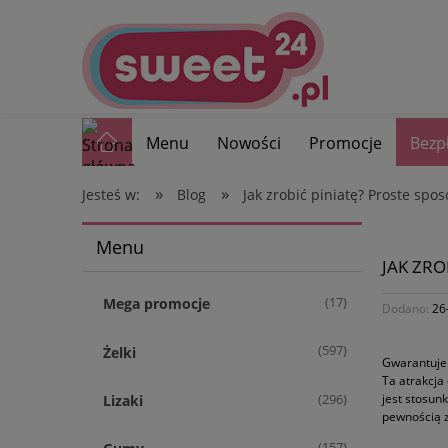
Menu
Nowości
Promocje
Bezp
»
»
Jesteś w:
Blog
Jak zrobić piniatę? Proste spo
Menu
JAK ZRO
(17)
Mega promocje
Dodano:
26
(597)
Żelki
Gwarantuje 
Ta atrakcja
jest stosunk
(296)
Lizaki
pewnością z
(157)