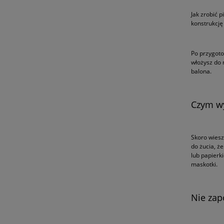
Jak zrobić 
konstrukcję 
Po przygoto
włożysz do 
balona.
Czym wy
Skoro wiesz 
do żucia, że
lub papierk
maskotki.
Nie zap