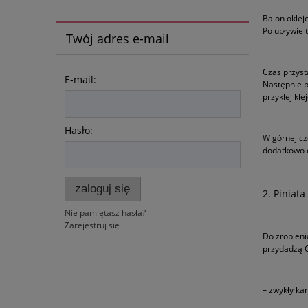
Balon oklej
Po upływie 
Twój adres e-mail
Czas przyst
E-mail:
Następnie p
przyklej kl
Hasło:
W górnej cz
dodatkowo o
zaloguj się
2. Piniata
Nie pamiętasz hasła?
Zarejestruj się
Do zrobieni
przydadzą C
– zwykły kar