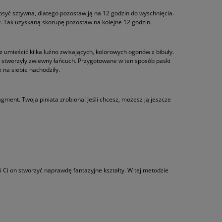
dosyć sztywna, dlatego pozostaw ją na 12 godzin do wyschnięcia.
aty. Tak uzyskaną skorupę pozostaw na kolejne 12 godzin.
z umieścić kilka luźno zwisających, kolorowych ogonów z bibuły.
 by stworzyły zwiewny łańcuch. Przygotowane w ten sposób paski
 na siebie nachodziły.
gment. Twoja piniata zrobiona! Jeśli chcesz, możesz ją jeszcze
i Ci on stworzyć naprawdę fantazyjne kształty. W tej metodzie