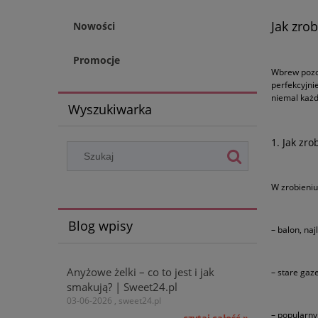
Jak zro
Nowości
Promocje
Wbrew pozor
perfekcyjni
niemal każd
Wyszukiwarka
1. Jak zro
W zrobieniu
Blog wpisy
– balon, na
Anyżowe żelki – co to jest i jak
– stare gaz
smakują? | Sweet24.pl
03-06-2026 , sweet24.pl
– popularny 
czytaj całość »