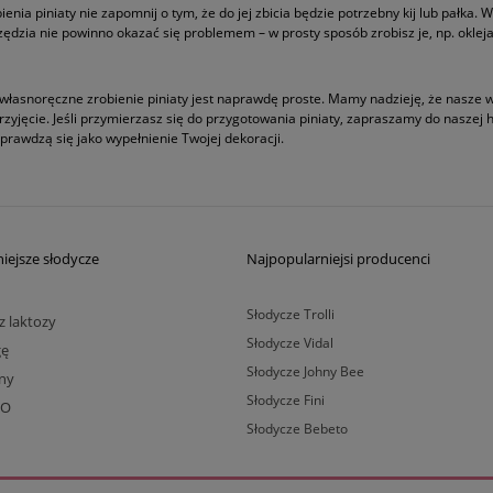
enia piniaty nie zapomnij o tym, że do jej zbicia będzie potrzebny kij lub pałka. 
zędzia nie powinno okazać się problemem – w prosty sposób zrobisz je, np. oklejaj
, własnoręczne zrobienie piniaty jest naprawdę proste. Mamy nadzieję, że nasze 
rzyjęcie. Jeśli przymierzasz się do przygotowania piniaty, zapraszamy do naszej 
prawdzą się jako wypełnienie Twojej dekoracji.
iejsze słodycze
Najpopularniejsi producenci
Słodycze Trolli
z laktozy
Słodycze Vidal
gę
Słodycze Johny Bee
lny
Słodycze Fini
BO
Słodycze Bebeto