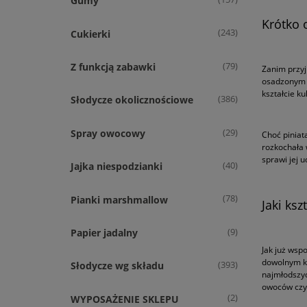
Gumy
Krótko 
(243)
Cukierki
(79)
Z funkcją zabawki
Zanim przyj
osadzonym w
kształcie ku
(386)
Słodycze okolicznościowe
(29)
Spray owocowy
Choć piniat
rozkochała 
sprawi jej 
(40)
Jajka niespodzianki
(78)
Pianki marshmallow
Jaki ks
(9)
Papier jadalny
Jak już wsp
dowolnym ks
(393)
Słodycze wg składu
najmłodszyc
owoców czy 
(2)
WYPOSAŻENIE SKLEPU