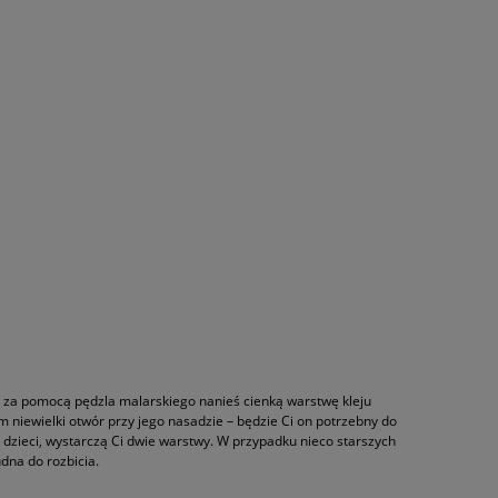
ie za pomocą pędzla malarskiego nanieś cienką warstwę kleju
ym niewielki otwór przy jego nasadzie – będzie Ci on potrzebny do
ch dzieci, wystarczą Ci dwie warstwy. W przypadku nieco starszych
udna do rozbicia.