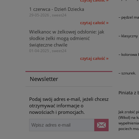
1 czerwca - Dzień Dziecka
29-05-2026 , sweet24
– pędzel ma
czytaj całość »
Wielkanoc w żelkowej odsłonie: jak
– klasyczny 
słodkie żelki mogą odmienić
świąteczne chwile
01-04-2025 , sweet24
– kolorowa 
czytaj całość »
– sznurek.
Newsletter
Piniata z
Podaj swój adres e-mail, jeżeli chcesz
otrzymywać informacje o
nowościach i promocjach.
Jak zrobić 
(Wikol) na 
wypełnienia
pociech moż