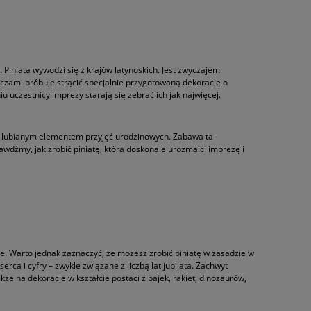
. Piniata wywodzi się z krajów latynoskich. Jest zwyczajem
czami próbuje strącić specjalnie przygotowaną dekorację o
iu uczestnicy imprezy starają się zebrać ich jak najwięcej.
dzo lubianym elementem przyjęć urodzinowych. Zabawa ta
awdźmy, jak zrobić piniatę, która doskonale urozmaici imprezę i
ule. Warto jednak zaznaczyć, że możesz zrobić piniatę w zasadzie w
ca i cyfry – zwykle związane z liczbą lat jubilata. Zachwyt
 na dekoracje w kształcie postaci z bajek, rakiet, dinozaurów,