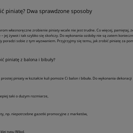
bić piniatę? Dwa sprawdzone sposoby
om własnoręczne zrobienie piniaty wcale nie jest trudne. Co więcej, pamiętaj, że
e – jej żywot i tak szybko się skończy. Do wykonania ozdoby nie są zatem konieczn
y poradzi sobie z tym wyzwaniem. Przyjrzyjmy się temu, jak zrobić piniatę za
bić piniatę z balona i bibuły?
 prostej piniaty w kształcie kuli pomoże Ci balon i bibuła. Do wykonania dekorac
jlepiej taki o dużym rozmiarze,
ety, np. niepotrzebne gazetki promocyjne z marketów,
klej typu Wikol,