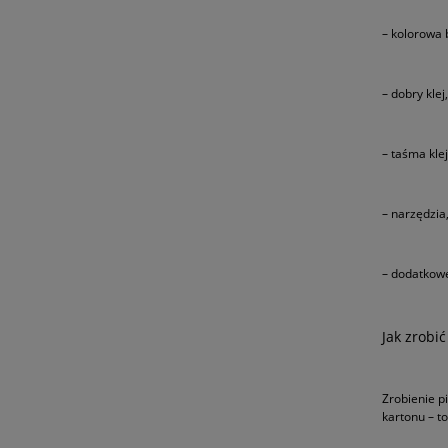
– kolorowa 
– dobry klej,
– taśma klej
– narzędzia,
– dodatkowe
Jak zrobić
Zrobienie p
kartonu – t