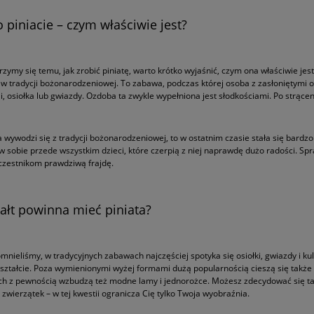
o piniacie – czym właściwie jest?
rzymy się temu, jak zrobić piniatę, warto krótko wyjaśnić, czym ona właściwie jest
 tradycji bożonarodzeniowej. To zabawa, podczas której osoba z zasłoniętymi o
li, osiołka lub gwiazdy. Ozdoba ta zwykle wypełniona jest słodkościami. Po strącen
a wywodzi się z tradycji bożonarodzeniowej, to w ostatnim czasie stała się bar
w sobie przede wszystkim dzieci, które czerpią z niej naprawdę dużo radości. Spr
uczestnikom prawdziwą frajdę.
ztałt powinna mieć piniata?
omnieliśmy, w tradycyjnych zabawach najczęściej spotyka się osiołki, gwiazdy i k
ztałcie. Poza wymienionymi wyżej formami dużą popularnością cieszą się także ser
h z pewnością wzbudzą też modne lamy i jednorożce. Możesz zdecydować się także
zwierzątek – w tej kwestii ogranicza Cię tylko Twoja wyobraźnia.