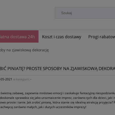
łatna dostawa 24h
Koszt i czas dostawy
Progi rabato
soby na zjawiskową dekorację
BIĆ PINIATĘ? PROSTE SPOSOBY NA ZJAWISKOWĄ DEKORA
-05-2021
w kategorii:
-
świetną zabawę, zapewnia mnóstwo emocji i zaskakuje fantazyjną niespodzianką –
 doskonale sprawdza się jako urozmaicenie imprez, zarówno tych dla dzieci, jak i
owo proste i tanie. Jak zrobić piniatę, która stanie się idealną atrakcją przyjęci
achwycą zarówno małych, jak i dużych uczestników imprezy!