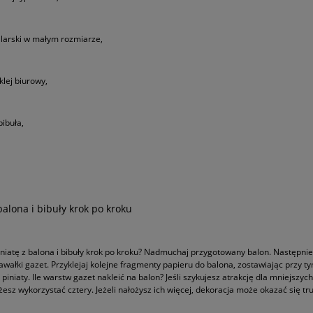
larski w małym rozmiarze,
klej biurowy,
bibuła,
 balona i bibuły krok po kroku
piniatę z balona i bibuły krok po kroku? Nadmuchaj przygotowany balon. Następn
kawałki gazet. Przyklejaj kolejne fragmenty papieru do balona, zostawiając przy t
 piniaty. Ile warstw gazet nakleić na balon? Jeśli szykujesz atrakcję dla mniejszy
esz wykorzystać cztery. Jeżeli nałożysz ich więcej, dekoracja może okazać się tr