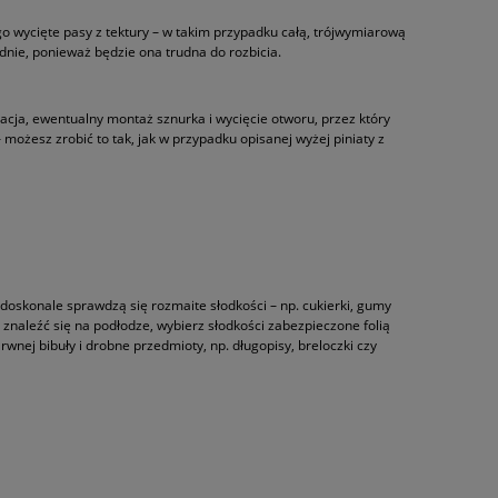
ego wycięte pasy z tektury – w takim przypadku całą, trójwymiarową
lidnie, ponieważ będzie ona trudna do rozbicia.
racja, ewentualny montaż sznurka i wycięcie otworu, przez który
 możesz zrobić to tak, jak w przypadku opisanej wyżej piniaty z
ia doskonale sprawdzą się rozmaite słodkości – np. cukierki, gumy
 ma znaleźć się na podłodze, wybierz słodkości zabezpieczone folią
wnej bibuły i drobne przedmioty, np. długopisy, breloczki czy