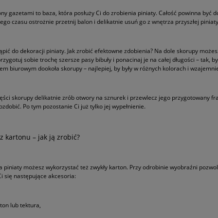
ony gazetami to baza, która posłuży Ci do zrobienia piniaty. Całość powinna być 
tego czasu ostrożnie przetnij balon i delikatnie usuń go z wnętrza przyszłej pini
ąpić do dekoracji piniaty. Jak zrobić efektowne zdobienia? Na dole skorupy możes
rzygotuj sobie trochę szersze pasy bibuły i ponacinaj je na całej długości – tak,
ejem biurowym dookoła skorupy – najlepiej, by były w różnych kolorach i wzajemnie
ęści skorupy delikatnie zrób otwory na sznurek i przewlecz jego przygotowany fra
zdobić. Po tym pozostanie Ci już tylko jej wypełnienie.
 z kartonu – jak ją zrobić?
a piniaty możesz wykorzystać też zwykły karton. Przy odrobinie wyobraźni pozwol
i się następujące akcesoria:
ton lub tektura,