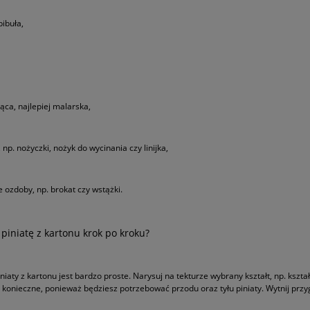
bibuła,
ąca, najlepiej malarska,
 np. nożyczki, nożyk do wycinania czy linijka,
 ozdoby, np. brokat czy wstążki.
 piniatę z kartonu krok po kroku?
iniaty z kartonu jest bardzo proste. Narysuj na tekturze wybrany kształt, np. ksz
o konieczne, ponieważ będziesz potrzebować przodu oraz tyłu piniaty. Wytnij pr