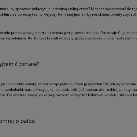
piniatę, by sprawnie połączyć jej przednią i tylną część? Możesz wykorzystać do t
skleisz za pomocą taśmy klejącej. Pamiętaj jednak, by nie sklejać piniaty zbyt so
waniu podstawowego kształtu piniata jest prawie zrobiona. Pozostaje Ci jej deko
niej wypełnienie. Kartonowy kształt w prosty sposób ozdobisz bibułą i wstążkami –
pełnić piniatę?
już, jak zrobić piniatę, to pozostaje pytanie, czym ją wypełnić? W roli wypełnien
lki, czekoladki, batoniki czy jajka niespodzianki. Jeśli zawartość rozbitej piniaty
iem. Do wnętrza swojej dekoracji możesz włożyć też kolorowe konfetti, skrawki bar
omnij o pałce!