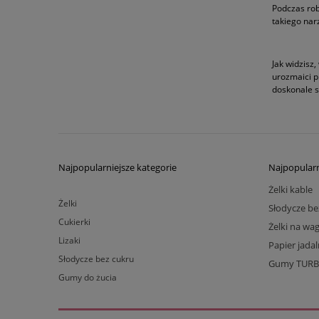
Podczas robi
takiego nar
Jak widzisz
urozmaici p
doskonale s
Najpopularniejsze kategorie
Najpopularn
Żelki kable
Żelki
Słodycze be
Cukierki
Żelki na wa
Lizaki
Papier jada
Słodycze bez cukru
Gumy TUR
Gumy do żucia