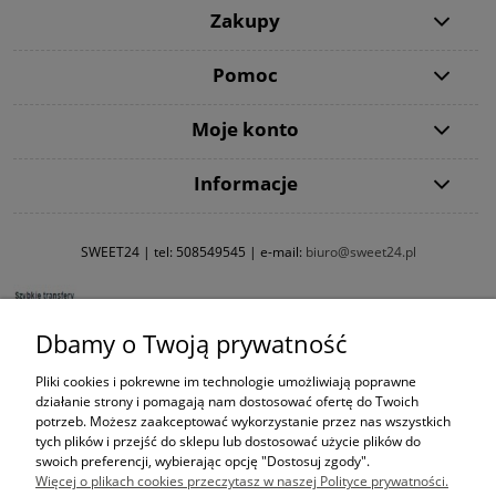
Zakupy
Pomoc
Moje konto
Informacje
SWEET24 | tel:
508549545
| e-mail:
biuro@sweet24.pl
Dbamy o Twoją prywatność
Pliki cookies i pokrewne im technologie umożliwiają poprawne
działanie strony i pomagają nam dostosować ofertę do Twoich
potrzeb. Możesz zaakceptować wykorzystanie przez nas wszystkich
tych plików i przejść do sklepu lub dostosować użycie plików do
swoich preferencji, wybierając opcję "Dostosuj zgody".
Więcej o plikach cookies przeczytasz w naszej Polityce prywatności.