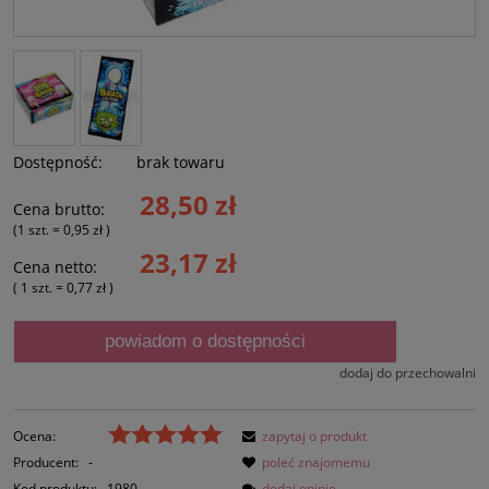
Dostępność:
brak towaru
28,50 zł
Cena brutto:
(1
szt.
=
0,95 zł
)
23,17 zł
Cena netto:
( 1
szt.
=
0,77 zł
)
powiadom o dostępności
dodaj do przechowalni
Ocena:
zapytaj o produkt
Producent:
-
poleć znajomemu
Kod produktu:
1980
dodaj opinię