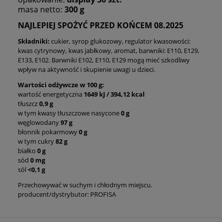
masa netto:
300 g
NAJLEPIEJ SPOŻYĆ PRZED KOŃCEM 08.2025
Składniki:
cukier, syrop glukozowy, regulator kwasowości:
kwas cytrynowy, kwas jabłkowy, aromat, barwniki: E110, E129,
E133, E102. Barwniki E102, E110, E129 mogą mieć szkodliwy
wpływ na aktywność i skupienie uwagi u dzieci.
Wartości odżywcze w 100 g:
wartość energetyczna
1649 kJ / 394,12 kcal
tłuszcz
0,9
g
w tym kwasy tłuszczowe nasycone
0 g
węglowodany
97 g
błonnik pokarmowy
0 g
w tym cukry
82 g
białko
0 g
sód
0 mg
sól
<0,1 g
Przechowywać w suchym i chłodnym miejscu.
producent/dystrybutor: PROFISA