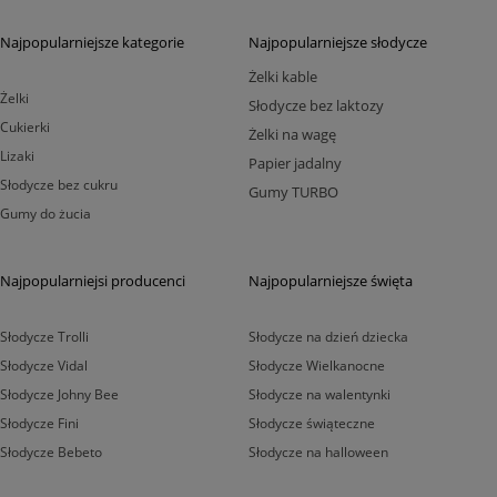
Najpopularniejsze kategorie
Najpopularniejsze słodycze
Żelki kable
Żelki
Słodycze bez laktozy
Cukierki
Żelki na wagę
Lizaki
Papier jadalny
Słodycze bez cukru
Gumy TURBO
Gumy do żucia
Najpopularniejsi producenci
Najpopularniejsze święta
Słodycze Trolli
Słodycze na dzień dziecka
Słodycze Vidal
Słodycze Wielkanocne
Słodycze Johny Bee
Słodycze na walentynki
Słodycze Fini
Słodycze świąteczne
Słodycze Bebeto
Słodycze na halloween