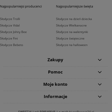
Najpopularniejsi producenci
Najpopularniejsze święta
Słodycze Trolli
Słodycze na dzień dziecka
Słodycze Vidal
Słodycze Wielkanocne
Słodycze Johny Bee
Słodycze na walentynki
Słodycze Fini
Słodycze świąteczne
Słodycze Bebeto
Słodycze na halloween
Zakupy
Pomoc
Moje konto
Informacje
SWEET24 | tel:
508549545
| e-mail:
biuro@sweet24.pl