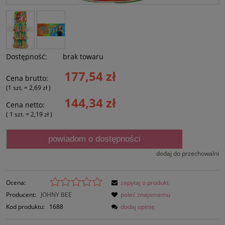
Dostępność:
brak towaru
177,54 zł
Cena brutto:
(1
szt.
=
2,69 zł
)
144,34 zł
Cena netto:
( 1
szt.
=
2,19 zł
)
powiadom o dostępności
dodaj do przechowalni
Ocena:
zapytaj o produkt
Producent:
JOHNY BEE
poleć znajomemu
Kod produktu:
1688
dodaj opinię