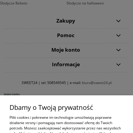
Słodycze Bebeto
Słodycze na halloween
Zakupy
Pomoc
Moje konto
Informacje
SWEET24 | tel:
508549545
| e-mail:
biuro@sweet24.pl
Dbamy o Twoją prywatność
Pliki cookies i pokrewne im technologie umożliwiają poprawne
działanie strony i pomagają nam dostosować ofertę do Twoich
potrzeb. Możesz zaakceptować wykorzystanie przez nas wszystkich