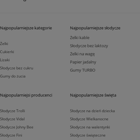
Najpopularniejsze kategorie
Najpopularniejsze słodycze
Żelki kable
Żelki
Słodycze bez laktozy
Cukierki
Żelki na wagę
Lizaki
Papier jadalny
Słodycze bez cukru
Gumy TURBO
Gumy do żucia
Najpopularniejsi producenci
Najpopularniejsze święta
Słodycze Trolli
Słodycze na dzień dziecka
Słodycze Vidal
Słodycze Wielkanocne
Słodycze Johny Bee
Słodycze na walentynki
Słodycze Fini
Słodycze świąteczne