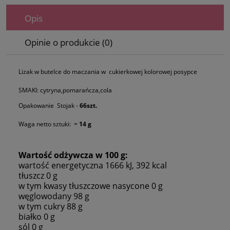
Opis
Opinie o produkcie (0)
Lizak w butelce do maczania w cukierkowej kolorowej posypce
SMAKI: cytryna,pomarańcza,cola
Opakowanie Stojak -
66szt.
Waga netto sztuki: =
14 g
Wartość odżywcza w 100 g:
wartość energetyczna 1666 kJ, 392 kcal
tłuszcz 0 g
w tym kwasy tłuszczowe nasycone 0 g
węglowodany 98 g
w tym cukry 88 g
białko 0 g
sól 0 g