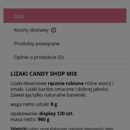
Opis
Koszty dostawy
Cena nie zawiera ewentualnych kosztów płatności
Produkty powiązane
Opinie o produkcie (0)
LIZAKI CANDY SHOP MIX
Lizaki deseniowe
ręcznie
robione
różne wzory i
smaki. Lizaki bardzo smaczne i dobrej jakości.
Zawierają tylko naturalne barwniki.
waga netto sztuki:
8 g
opakowanie:
display 120 szt.
masa netto:
960 g
Składniki:
cukier, syrop glukozowy, regulator kwasowości: kwas