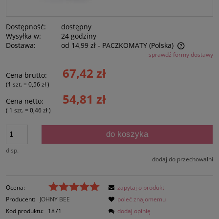
Dostępność:
dostępny
Wysyłka w:
24 godziny
Dostawa:
od 14,99 zł
- PACZKOMATY
(Polska)
sprawdź formy dostawy
Cena nie zawiera ewentualnych kosztów płatności
67,42 zł
Cena brutto:
(1
szt.
=
0,56 zł
)
54,81 zł
Cena netto:
( 1
szt.
=
0,46 zł
)
do koszyka
disp.
dodaj do przechowalni
Ocena:
zapytaj o produkt
Producent:
JOHNY BEE
poleć znajomemu
Kod produktu:
1871
dodaj opinię