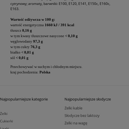
cytrynowy; aromaty, barwniki: E100, E120, E141, E150c, E160c,
E163.
Wartość odżywcza w 100 g:
wartość energetyczna
1660 kJ / 391 kcal
tłuszcz
0,16 g
w tym kwasy tłuszczowe nasycone
< 0,10 g
węglowodany
97,3 g
w tym cukry
76,3 g
białko
< 0,01 g
sól
< 0,01 g
Przechowywać w suchym i chłodnym miejscu.
kraj pochodzenia:
Polska
Najpopularniejsze kategorie
Najpopularniejsze słodycze
Żelki kable
Żelki
Słodycze bez laktozy
Cukierki
Żelki na wagę
Lizaki