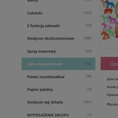
Gumy
(243)
Cukierki
(79)
Z funkcją zabawki
(386)
Słodycze okolicznościowe
(29)
Spray owocowy
Opi
(40)
Jajka niespodzianki
(78)
Pianki marshmallow
Jajka n
Każde j
(9)
Papier jadalny
Opakowa
(391)
Słodycze wg składu
Wysokoś
(2)
WYPOSAŻENIE SKLEPU