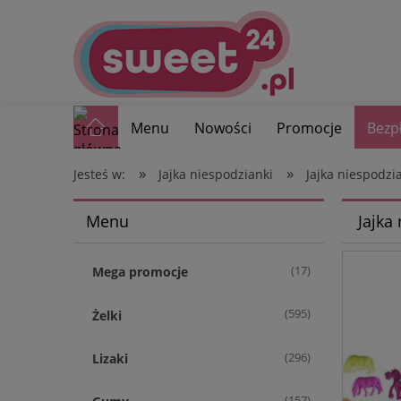
Menu
Nowości
Promocje
Bezp
»
»
Jesteś w:
Jajka niespodzianki
Jajka niespodz
Menu
Jajka
(17)
Mega promocje
(595)
Żelki
(296)
Lizaki
(157)