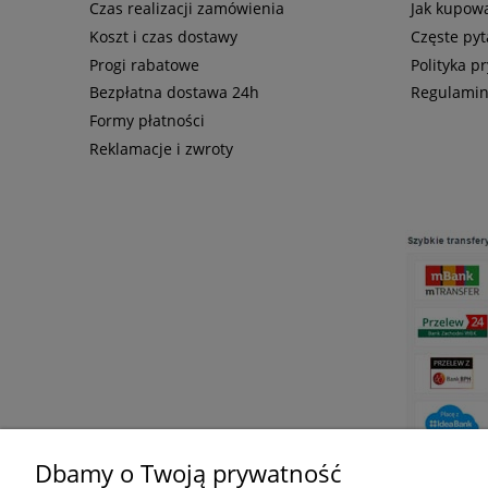
Czas realizacji zamówienia
Jak kupow
Koszt i czas dostawy
Częste pyt
Progi rabatowe
Polityka p
Bezpłatna dostawa 24h
Regulami
Formy płatności
Reklamacje i zwroty
Dbamy o Twoją prywatność