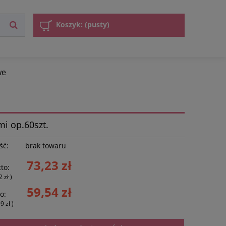
Koszyk:
(pusty)
we
i op.60szt.
ść:
brak towaru
73,23 zł
to:
2 zł
)
59,54 zł
o:
99 zł
)