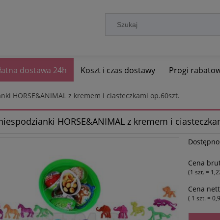
łatna dostawa 24h
Koszt i czas dostawy
Progi rabato
ianki HORSE&ANIMAL z kremem i ciasteczkami op.60szt.
 niespodzianki HORSE&ANIMAL z kremem i ciasteczkam
Dostępno
Cena brut
(1
szt.
=
1,2
Cena nett
( 1
szt.
=
0,