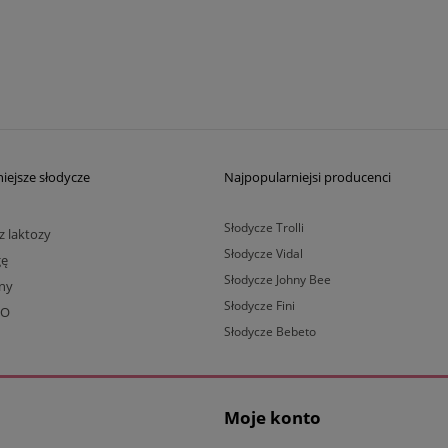
iejsze słodycze
Najpopularniejsi producenci
Słodycze Trolli
z laktozy
Słodycze Vidal
gę
Słodycze Johny Bee
lny
Słodycze Fini
BO
Słodycze Bebeto
Moje konto