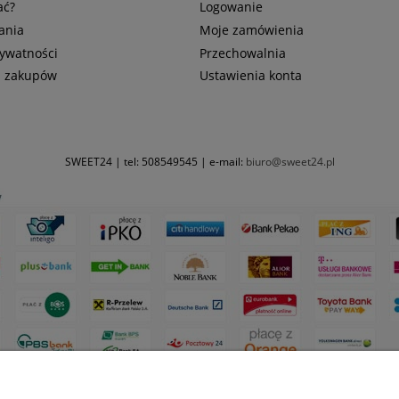
ać?
Logowanie
ania
Moje zamówienia
rywatności
Przechowalnia
n zakupów
Ustawienia konta
SWEET24 | tel:
508549545
| e-mail:
biuro@sweet24.pl