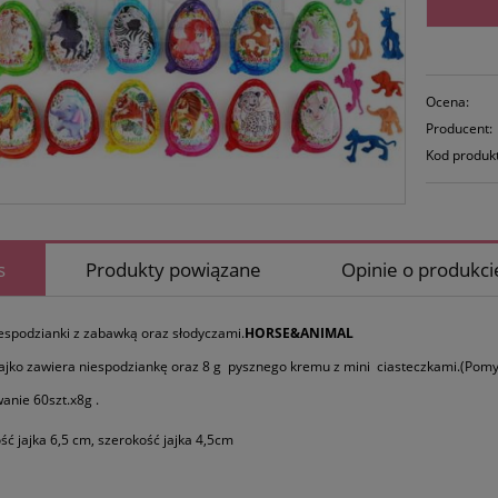
Ocena:
Producent:
Kod produk
s
Produkty powiązane
Opinie o produkcie
iespodzianki z zabawką oraz słodyczami.
HORSE&ANIMAL
ajko zawiera niespodziankę oraz 8 g pysznego kremu z mini ciasteczkami.(Pomysł
nie 60szt.x8g .
ć jajka 6,5 cm, szerokość jajka 4,5cm