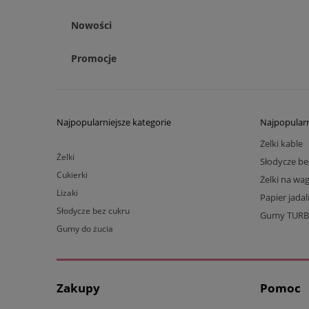
Nowości
Promocje
Najpopularniejsze kategorie
Najpopularn
Żelki kable
Żelki
Słodycze be
Cukierki
Żelki na wa
Lizaki
Papier jada
Słodycze bez cukru
Gumy TUR
Gumy do żucia
Zakupy
Pomoc