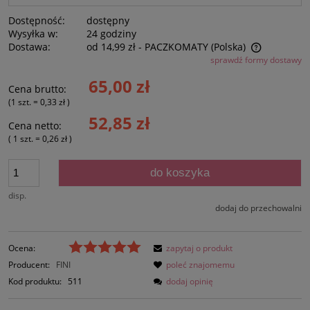
Dostępność:
dostępny
Wysyłka w:
24 godziny
Dostawa:
od 14,99 zł
- PACZKOMATY
(Polska)
sprawdź formy dostawy
Cena nie zawiera ewentualnych kosztów płatności
65,00 zł
Cena brutto:
(1
szt.
=
0,33 zł
)
52,85 zł
Cena netto:
( 1
szt.
=
0,26 zł
)
do koszyka
disp.
dodaj do przechowalni
Ocena:
zapytaj o produkt
Producent:
FINI
poleć znajomemu
Kod produktu:
511
dodaj opinię