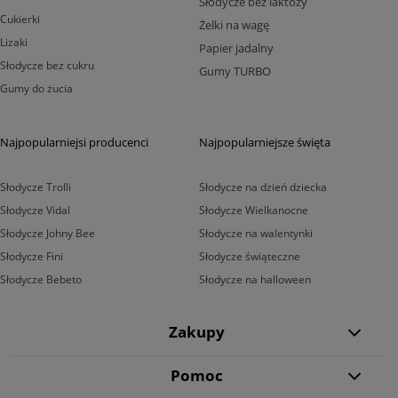
Słodycze bez laktozy
Cukierki
Żelki na wagę
Lizaki
Papier jadalny
Słodycze bez cukru
Gumy TURBO
Gumy do żucia
Najpopularniejsi producenci
Najpopularniejsze święta
Słodycze Trolli
Słodycze na dzień dziecka
Słodycze Vidal
Słodycze Wielkanocne
Słodycze Johny Bee
Słodycze na walentynki
Słodycze Fini
Słodycze świąteczne
Słodycze Bebeto
Słodycze na halloween
Zakupy
Pomoc