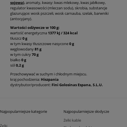
sojowa
)
, aromaty, kwasy: kwas mlekowy, kwas jabłkowy,
regulator kwasowości (mleczan sodu), skrobia, substancje
glazurujące: wosk pszczeli, wosk carnauba, szelak, barwniki
(antocyjany).
Wartości odżywcze w 100 g:
wartość energetyczna
1377 kJ / 324 kcal
tłuszcz
0 g
w tym kwasy tłuszczowe nasycone
0 g
węglowodany
81 g
w tym cukry
70 g
białko
0 g
sól
0,2 g
Przechowywać w suchym i chłodnym miejscu.
kraj pochodzenia:
Hiszpania
dystrybutor/producent:
Fini Golosinas Espana, S.L.U.
Najpopularniejsze kategorie
Najpopularniejsze słodycze
Żelki kable
Żelki