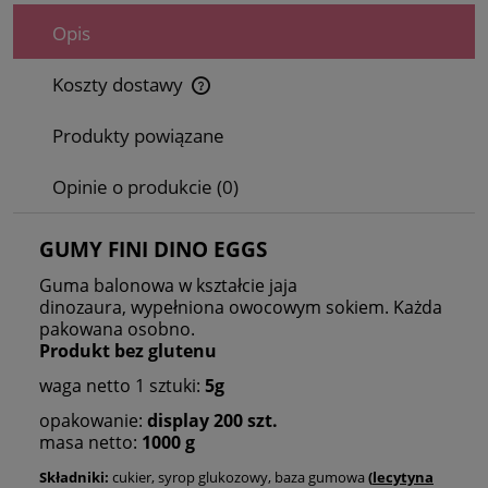
Opis
Koszty dostawy
Cena nie zawiera ewentualnych kosztów płatności
Produkty powiązane
Opinie o produkcie (0)
GUMY FINI DINO EGGS
Guma balonowa w kształcie jaja
dinozaura, wypełniona owocowym sokiem. Każda
pakowana osobno.
Produkt bez glutenu
waga netto 1 sztuki:
5g
opakowanie:
display 200 szt.
masa netto:
1000 g
Składniki:
cukier, syrop glukozowy, baza gumowa
(
lecytyna