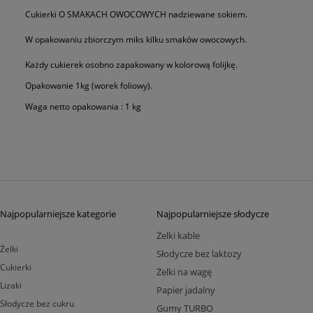
Cukierki O SMAKACH OWOCOWYCH nadziewane sokiem.
W opakowaniu zbiorczym miks kilku smaków owocowych.
Każdy cukierek osobno zapakowany w kolorową folijkę.
Opakowanie 1kg (worek foliowy).
Waga netto opakowania : 1 kg
Najpopularniejsze kategorie
Najpopularniejsze słodycze
Żelki kable
Żelki
Słodycze bez laktozy
Cukierki
Żelki na wagę
Lizaki
Papier jadalny
Słodycze bez cukru
Gumy TURBO