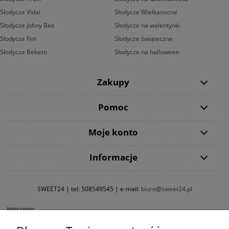
Słodycze Vidal
Słodycze Wielkanocne
Słodycze Johny Bee
Słodycze na walentynki
Słodycze Fini
Słodycze świąteczne
Słodycze Bebeto
Słodycze na halloween
Zakupy
Pomoc
Moje konto
Informacje
SWEET24 | tel:
508549545
| e-mail:
biuro@sweet24.pl