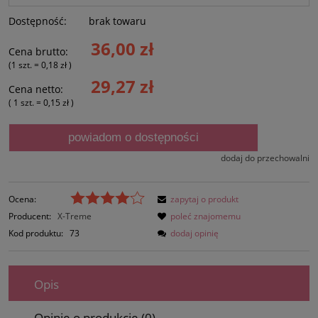
Dostępność:
brak towaru
36,00 zł
Cena brutto:
(1
szt.
=
0,18 zł
)
29,27 zł
Cena netto:
( 1
szt.
=
0,15 zł
)
powiadom o dostępności
dodaj do przechowalni
Ocena:
zapytaj o produkt
Producent:
X-Treme
poleć znajomemu
Kod produktu:
73
dodaj opinię
Opis
Opinie o produkcie (0)