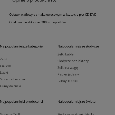
Opłatek waflowy o smaku owocowym w kształcie płyt CD DVD
Opakowanie zbiorcze 200 szt. opłatków.
Najpopularniejsze kategorie
Najpopularniejsze słodycze
Żelki kable
Żelki
Słodycze bez laktozy
Cukierki
Żelki na wagę
Lizaki
Papier jadalny
Słodycze bez cukru
Gumy TURBO
Gumy do żucia
Najpopularniejsi producenci
Najpopularniejsze święta
Słodycze Trolli
Słodycze na dzień dziecka