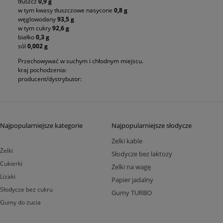
tłuszcz
0,9 g
w tym kwasy tłuszczowe nasycone
0,8 g
węglowodany
93,5 g
w tym cukry
92,6 g
białko
0,3 g
sól
0,002 g
Przechowywać w suchym i chłodnym miejscu.
kraj pochodzenia:
producent/dystrybutor:
Najpopularniejsze kategorie
Najpopularniejsze słodycze
Żelki kable
Żelki
Słodycze bez laktozy
Cukierki
Żelki na wagę
Lizaki
Papier jadalny
Słodycze bez cukru
Gumy TURBO
Gumy do żucia