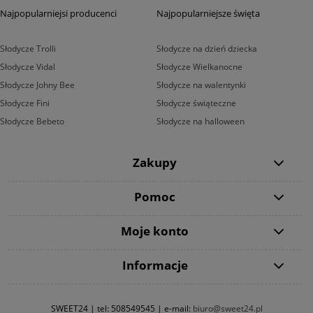
Najpopularniejsi producenci
Najpopularniejsze święta
Słodycze Trolli
Słodycze na dzień dziecka
Słodycze Vidal
Słodycze Wielkanocne
Słodycze Johny Bee
Słodycze na walentynki
Słodycze Fini
Słodycze świąteczne
Słodycze Bebeto
Słodycze na halloween
Zakupy
Pomoc
Moje konto
Informacje
SWEET24 | tel:
508549545
| e-mail:
biuro@sweet24.pl