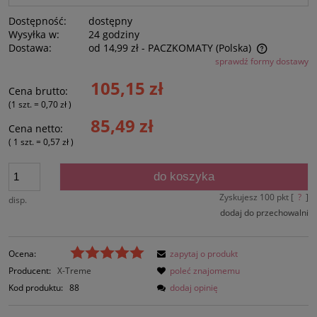
Dostępność:
dostępny
Wysyłka w:
24 godziny
Dostawa:
od 14,99 zł
- PACZKOMATY
(Polska)
sprawdź formy dostawy
Cena nie zawiera ewentualnych kosztów płatności
105,15 zł
Cena brutto:
(1
szt.
=
0,70 zł
)
85,49 zł
Cena netto:
( 1
szt.
=
0,57 zł
)
do koszyka
Zyskujesz
100
pkt [
?
]
disp.
dodaj do przechowalni
Ocena:
zapytaj o produkt
Producent:
X-Treme
poleć znajomemu
Kod produktu:
88
dodaj opinię