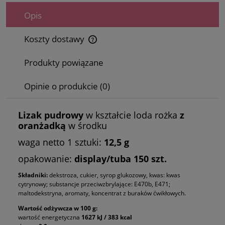
Opis
Koszty dostawy
Cena nie zawiera ewentualnych kosztów płatności
Produkty powiązane
Opinie o produkcie (0)
Lizak pudrowy
w kształcie loda rożka
z
oranżadką
w środku
waga netto 1 sztuki:
12,5 g
opakowanie:
display/tuba 150 szt.
Składniki:
dekstroza, cukier, syrop glukozowy, kwas: kwas
cytrynowy; substancje przeciwzbrylające: E470b, E471;
maltodekstryna, aromaty, koncentrat z buraków ćwikłowych.
Wartość odżywcza w 100 g:
wartość energetyczna
1627 kJ / 383 kcal