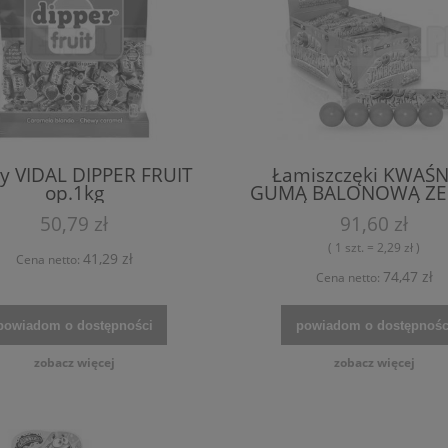
 VIDAL DIPPER FRUIT
Łamiszczęki KWAŚN
op.1kg
GUMĄ BALONOWĄ ZE
op.40szt.
50,79 zł
91,60 zł
( 1 szt. = 2,29 zł )
41,29 zł
Cena netto:
74,47 zł
Cena netto:
powiadom o dostępności
powiadom o dostępnośc
zobacz więcej
zobacz więcej