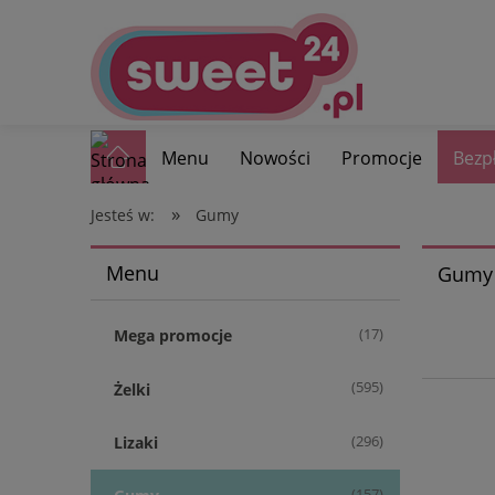
Menu
Nowości
Promocje
Bezp
»
Jesteś w:
Gumy
Menu
Gumy d
(17)
Mega promocje
(595)
Żelki
(296)
Lizaki
(157)