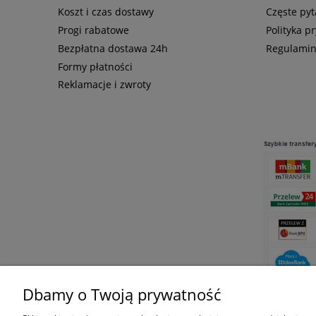
Koszt i czas dostawy
Częste pyt
Progi rabatowe
Polityka p
Bezpłatna dostawa 24h
Regulami
Formy płatności
Reklamacje i zwroty
Dbamy o Twoją prywatność