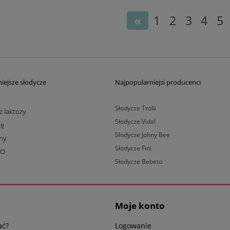
1
2
3
4
5
«
iejsze słodycze
Najpopularniejsi producenci
Słodycze Trolli
z laktozy
Słodycze Vidal
gę
Słodycze Johny Bee
lny
Słodycze Fini
BO
Słodycze Bebeto
Moje konto
ać?
Logowanie