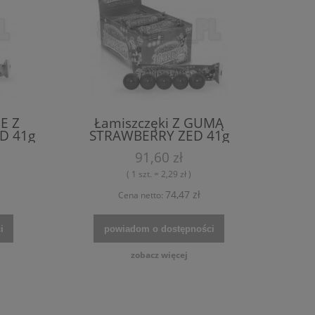
E Z
Łamiszczęki Z GUMĄ
D 41g
STRAWBERRY ZED 41g
op.40szt.
91,60 zł
( 1 szt. = 2,29 zł )
74,47 zł
Cena netto:
i
powiadom o dostępności
zobacz więcej