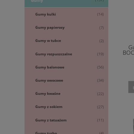
Gumy
Gumy kulki
(14)
Gumy papierosy
(7)
Gumy w tubce
(2)
G
BOO
Gumy rozpuszczalne
(19)
Gumy balonowe
(56)
Gumy owocowe
(34)
Gumy kwaśne
(22)
Gumy z sokiem
(27)
Gumy z tatuażem
(11)
Gumy turbo
(4)