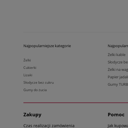
Najpopularniejsze kategorie
Najpopularn
Żelki kable
Żelki
Słodycze be
Cukierki
Żelki na wa
Lizaki
Papier jada
Słodycze bez cukru
Gumy TUR
Gumy do żucia
Zakupy
Pomoc
Czas realizacji zamówienia
Jak kupow