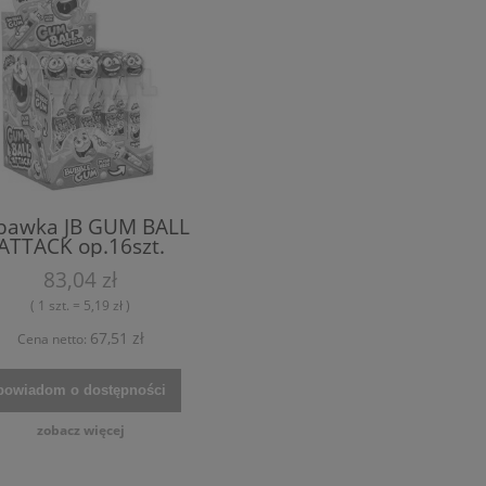
bawka JB GUM BALL
ATTACK op.16szt.
83,04 zł
( 1 szt. = 5,19 zł )
67,51 zł
Cena netto:
powiadom o dostępności
zobacz więcej