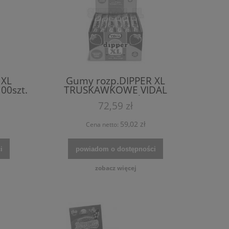
 XL
Gumy rozp.DIPPER XL
00szt.
TRUSKAWKOWE VIDAL
op.100szt. (1kg)
72,59 zł
59,02 zł
Cena netto:
i
powiadom o dostępności
zobacz więcej