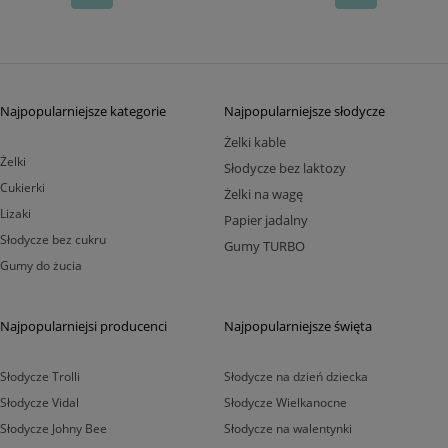
Najpopularniejsze kategorie
Najpopularniejsze słodycze
Żelki kable
Żelki
Słodycze bez laktozy
Cukierki
Żelki na wagę
Lizaki
Papier jadalny
Słodycze bez cukru
Gumy TURBO
Gumy do żucia
Najpopularniejsi producenci
Najpopularniejsze święta
Słodycze Trolli
Słodycze na dzień dziecka
Słodycze Vidal
Słodycze Wielkanocne
Słodycze Johny Bee
Słodycze na walentynki