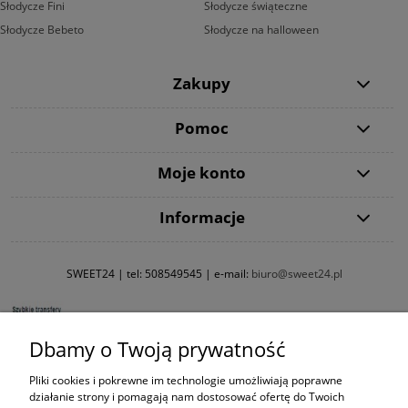
Słodycze Fini
Słodycze świąteczne
Słodycze Bebeto
Słodycze na halloween
Zakupy
Pomoc
Moje konto
Informacje
SWEET24 | tel:
508549545
| e-mail:
biuro@sweet24.pl
Dbamy o Twoją prywatność
Pliki cookies i pokrewne im technologie umożliwiają poprawne
działanie strony i pomagają nam dostosować ofertę do Twoich