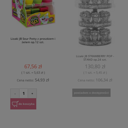
Lizaki JB Sour Potty z proszkiem i
żelem op.12 szt.
Lizaki JB STRAWBERRY POP -
STAND op.24 szt.
67,56 zł
130,80 zł
( 1 szt. = 5,63 zł )
( 1 szt. = 5,45 zł )
54,93 zł
106,34 zł
Cena netto:
Cena netto:
1
powiadom o dostępności
-
+
do koszyka