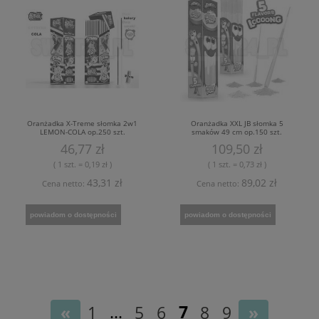
Oranżadka X-Treme słomka 2w1
Oranżadka XXL JB słomka 5
LEMON-COLA op.250 szt.
smaków 49 cm op.150 szt.
46,77 zł
109,50 zł
( 1 szt. = 0,19 zł )
( 1 szt. = 0,73 zł )
43,31 zł
89,02 zł
Cena netto:
Cena netto:
powiadom o dostępności
powiadom o dostępności
1
...
5
6
7
8
9
«
»