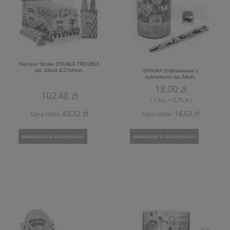
Nuclear Strike DOUBLE-TROUBLE
op. 24szt.4,27zł/szt.
OPASKA Odblaskowa z
cukierkami op.24szt.
18,00 zł
102,48 zł
( 1 szt. = 0,75 zł )
83,32 zł
14,63 zł
Cena netto:
Cena netto:
powiadom o dostępności
powiadom o dostępności