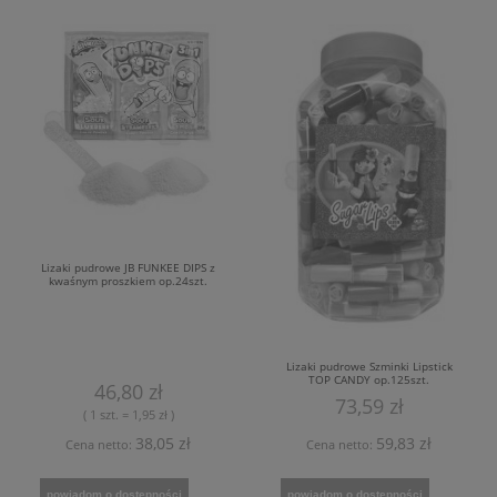
Lizaki pudrowe JB FUNKEE DIPS z
kwaśnym proszkiem op.24szt.
Lizaki pudrowe Szminki Lipstick
TOP CANDY op.125szt.
46,80 zł
73,59 zł
( 1 szt. = 1,95 zł )
38,05 zł
59,83 zł
Cena netto:
Cena netto:
powiadom o dostępności
powiadom o dostępności