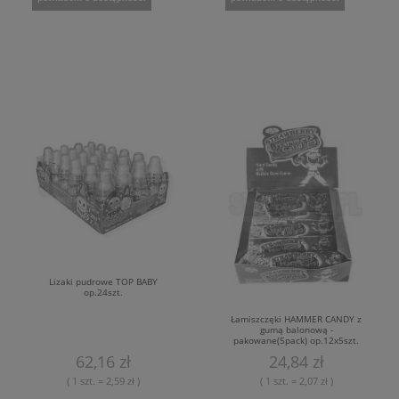
Lizaki pudrowe TOP BABY
op.24szt.
Łamiszczęki HAMMER CANDY z
gumą balonową -
pakowane(5pack) op.12x5szt.
62,16 zł
24,84 zł
( 1 szt. = 2,59 zł )
( 1 szt. = 2,07 zł )